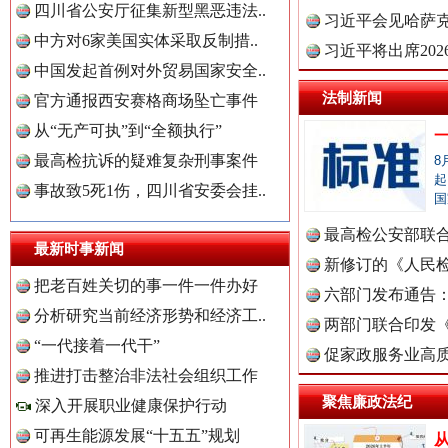
四川省公安厅征集新型黑恶违法..
理高级..
习近平会见哈萨
中方对6家美国实体采取反制措..
习近平将出席20
中国发起首例对外贸易国家安全..
球治理..
法制新闻
官方通报西安赛格商场坠亡事件
三年瞒报超千万 隐匿收入偷税被查处..
中国全民新闻网.
从“无产可执”到“全额执行”
最高检抗诉的疑难复杂刑事案件
8
起
事故致5死1伤，四川省安委会挂..
国
中国公众新闻网.
最高检公安部联
最新时事新闻
周岁未..
新修订的《人民
把老百姓关切的事一件一件办好
布
六部门发布通告
分析研究当前经济形势和经济工..
中国公民新闻网.
两部门联合印发
“一代接着一代干”
定》
促家政服务业高质
推进打击整治非法社会组织工作
祁连巍巍树丰碑
高回报
聚焦廉政法纪
深入开展职业健康保护行动
中国公共新闻网.
可再生能源发展“十五五”规划