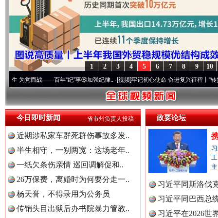
世界屋脊 天路回响
永
1
2
3
4
5
6
7
8
9
10
战——百年“纪”事⑧加强纪律..
·[视频]
牢记初心使命 奋进复兴征程丨“转折之城”激荡..
今日即时新闻
政要论坛
省市州负责人投稿
近期涉私家车群死群伤事故多发..
习
红船起航处 潮起向未来
广州首
半生相守，一别两宽：这场老年..
工
一纸欠条伤亲情 巡回调解促和..
主
26万保费，离婚时为何要分走一..
习近平同斯洛伐
杨天誉，不得录用为公务员
习近平同巴西总
传销头目出狱后办书院暴力管教..
习近平在2026