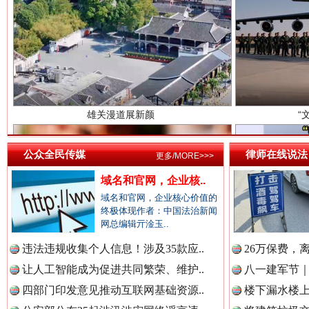
中国医药新闻网.
雄关漫道展新颜
“
中国企业新闻网.
中国农业新闻网.
公众全民传媒
律师在线说法
更多/MORE>>>
域名和官网，企业核..
中国视频新闻网.
衣柜里的秘密
域名和官网，企业核心价值的
高速路上
终极体现作者：中国法治新闻
网总编辑亓淦玉..
违法违规收集个人信息！涉及35款应..
26万保费，
中国廉政法纪网.
让人工智能成为促进共同繁荣、维护..
八一建军节｜
四部门印发意见推动互联网基础资源..
楼下漏水楼上