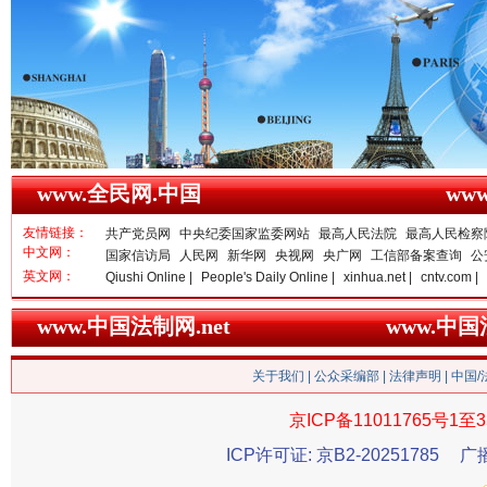
春天里的科技盛宴
www.全民网.中国
ww
友情链接：
共产党员网
中央纪委国家监委网站
最高人民法院
最高人民检察
中文网：
国家信访局
人民网
新华网
央视网
央广网
工信部备案查询
公
英文网：
Qiushi Online |
People's Daily Online |
xinhua.net |
cntv.com |
www.中国法制网.net
www.中
巳巳如意，开工大吉！
三轮上
关于我们
|
公众采编部
|
法律声明
| 中国
京ICP备11011765号1至3
ICP许可证: 京B2-20251785
广