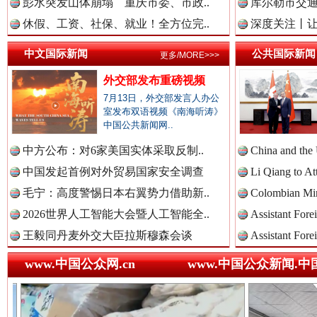
彭水突发山体崩塌 重庆市委、市政..
世界屋脊 天路回响
库尔勒市交通
永
休假、工资、社保、就业！全方位完..
深度关注丨让
中国医药新闻网.
中文国际新闻
公共国际新闻
更多/MORE>>>
外交部发布重磅视频
7月13日，外交部发言人办公
室发布双语视频《南海听涛》
中国企业新闻网.
中国公共新闻网..
中方公布：对6家美国实体采取反制..
China and the
中国发起首例对外贸易国家安全调查
Li Qiang to At
中国农业新闻网.
红船起航处 潮起向未来
广州首
毛宁：高度警惕日本右翼势力借助新..
Colombian Mini
2026世界人工智能大会暨人工智能全..
Assistant Fore
王毅同丹麦外交大臣拉斯穆森会谈
Assistant Fore
中国视频新闻网.
www.中国公众网.cn
www.中国公众新闻.中