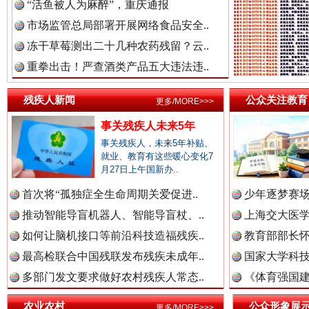
“活鱼被人为麻醉”，重庆通报
市场监管总局部署开展网络食品安全..
冻干草莓测出二十几种农药残留？云..
重拳出击！严查酒类产品五大违法违..
残疾人新闻
公众关注教育
更多/MORE>>>
一枚“钉子”竟然扎入要害部门
事关残疾人未来5年
事关残疾人，未来5年补贴、
就业、教育有这些暖心变化7
月27日上午国新办..
首次将“孤独症全生命周期关爱促进..
少年逐梦赛场
推动智能导盲机器人、智能导盲杖、..
上海交大医
如何让脑机接口等前沿科技造福残疾..
教育部部长怀
最高检联合中国残联发布残疾未成年..
国家大学科技
多部门发文要求做好农村残疾人常态..
《体育强国建
雄关漫道展新颜
“
农业农村
公众形象展
更多/MORE>>>