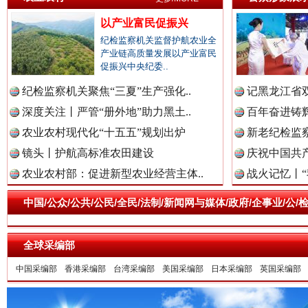
以产业富民促振兴
纪检监察机关监督护航农业全
产业链高质量发展以产业富民
促振兴中央纪委..
纪检监察机关聚焦“三夏”生产强化..
记黑龙江省双
深度关注丨严管“册外地”助力黑土..
百年奋进铸辉
农业农村现代化“十五五”规划出炉
新老纪检监察
镜头丨护航高标准农田建设
庆祝中国共产
衣柜里的秘密
高速路上
农业农村部：促进新型农业经营主体..
战火记忆丨“
中国/公众/公共/公民/全民/法制/新闻网与媒体/政府/企事业/
全球采编部
中国采编部
香港采编部
台湾采编部
美国采编部
日本采编部
英国采编部