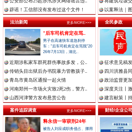
公安部公布25起涉汛涉灾网络谣言违..
将建筑垃圾
中国律师在线.中
辟谣！工信部没有发布过这个文件！
以案释法｜图“
法治新闻
全民参政
更多/MORE>>>
春天里的科技盛宴
“后车司机肯定在骂..
中国参政网.中
男子在高速快车道急刹停
车："后车司机肯定在骂我"20
26年7月13日，湖北..
中国全民新闻网.
近期涉私家车群死群伤事故多发，公..
征求意见稿发
传销头目出狱后办书院暴力管教孩子..
四川洪雅县同
青岛市黄岛区通报一起火情
政治监督更
河南郑州一市场火灾致2死2伤，警方..
深度关注丨
中国公众新闻网.
山西河津警方发布悬赏公告
建言献策丨持
巳巳如意，开工大吉！
三轮上
案件追踪调查
财经/企业公
更多/MORE>>>
中国公民新闻网.
释永信一审获刑24年
被告人刘应成职务侵占、挪用