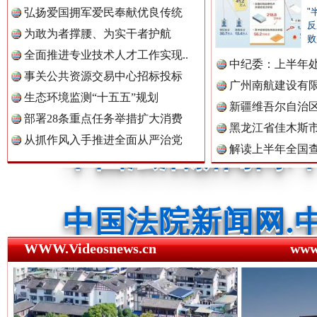
弘扬爱国拥军爱民奉献优良传统
"
反
为敢为者撑腰、为实干者护航
败
中国法制新闻网.
全面推进专业技术人才工作实现..
中纪委：上半年处
事关公共资源交易中心招标投标
广州南航建设有
生态环境监测“十五五”规划
新疆维吾尔自治
中国法治新闻网.
部署28条重点任务举措扩大消费
黑龙江省佳木斯
从抓作风入手推进全面从严治党
一枚“钉子”竟然扎入要害部门
解读上半年全国
数据
中国法院新闻网.
中国检察新闻网.
WWW.Videosnews.cn
ww