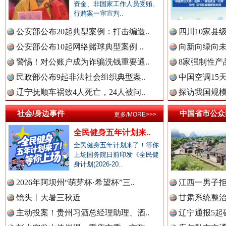
资金、非国家工作人员受贿、
行贿案一审宣判..
中国公共新闻网.
公安部公布20起典型案例：打击编造..
四川10家县
公安部公布10起网络赌球典型案例 ..
向新向绿向未
警惕！对公账户成为诈骗洗钱重要通..
8家强制性产
中国法制新闻网.
民政部公布9起非法社会组织典型案..
中国空调15
辽宁抚顺车祸致4人死亡，24人被问..
探访我国规模
“后车司机肯定在骂我”
全民健身
社会/身边事件
中国省市公众
更多/MORE>>>
中国法治新闻网.
全民健身五年计划来..
全民健身五年计划来了！等你
上场国务院日前印发《全民健
身计划(2026-20..
中国法院新闻网.
2026年阿坝州“萌芽杯·希望杯”三..
江西一男子拒
镜头丨大暑三秋近
甘肃系统整治
主动投案！贵州习酒总经理助理、酒..
辽宁通报5起
中国检察新闻网.