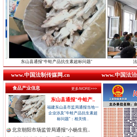
中国廉政法纪网.
三年瞒报超千万 隐匿收入偷税被查处..
中国律师在线.中
中国参政网.中
县通报“牛蛙产品抗生素超标问题”
法徽映军营 权益
www.中国法制传媒网.cn
www.中国法治
食品产业信息
更多/MORE>>>
东山县通报“牛蛙产..
祁连巍巍树丰碑
高回报
福建东山县市监局通报当地一
企业涉及"牛蛙产品抗生素超
标问题"：相关情..
北京朝阳市场监管局通报“小杨生煎..