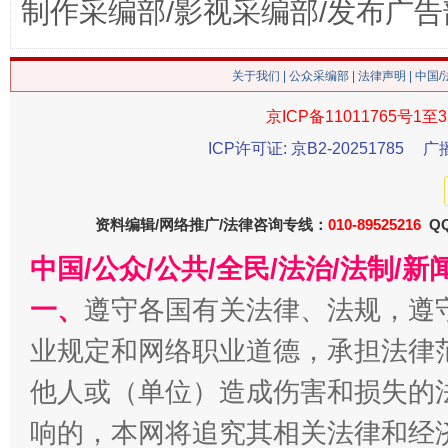
制作采编部/影视采编部/发布广告
关于我们
|
公众采编部
|
法律声明
| 中国
京ICP备11011765号1至3
生
ICP许可证: 京B2-20251785
广
“刷贴”乱象丛生
资料编辑/网络推广/法律咨询专线：
010-89525216
QQ
中国/公众/公共/全民/法治/法制/
一、
遵守各国有关法律、法规，遵
业规定和网络职业道德，承担法律
他人或（单位）造成伤害和损失的
揭批美国五大"原罪"
"炒
响的，本网将追究其相关法律和经