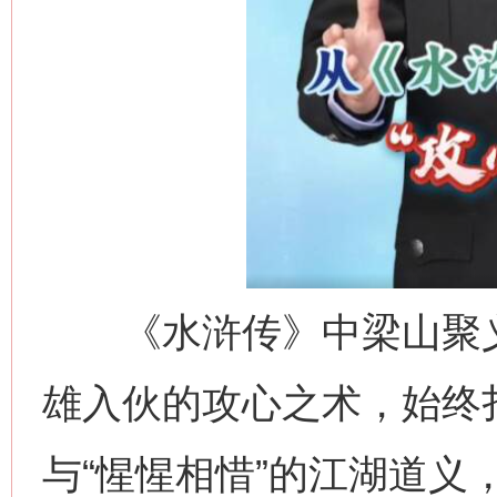
《水浒传》中梁山聚义
雄入伙的攻心之术，始终扎
与“惺惺相惜”的江湖道义