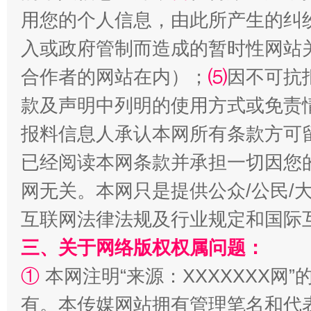
用您的个人信息，由此所产生的纠
站台名比不上好声名
入或政府管制而造成的暂时性网站
合作者的网站在内）；
⑸
因不可抗
款及声明中列明的使用方式或免责
报料信息人承认本网所有条款方可
已经阅读本网条款并承担一切因您
网无关。本网只是提供公众/公民/
互联网法律法规及行业规定和国际
漫山遍野的桃花与雪山、麦地、白藏房
除了
三、关于网络版权权属问题：
①
本网注明“来源：XXXXXXX网”
有。本传媒网站拥有管理笔名和代