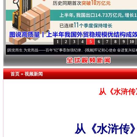
1
2
3
4
5
6
7
8
9
10
生 为党而战——百年“纪”事⑧加强纪律..
·[视频]
牢记初心使命 奋进复兴征程丨“转折之城
首页
»
视频新闻
从《水浒传
从《水浒传》