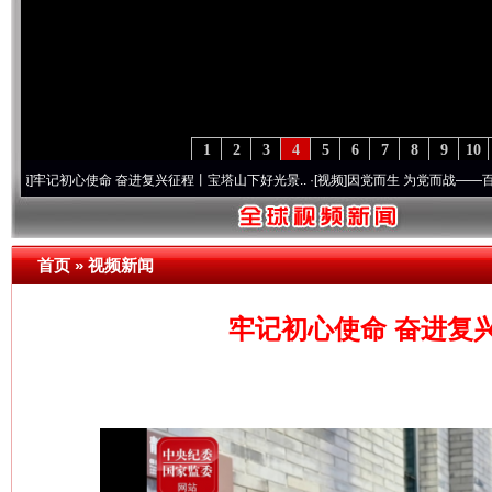
1
2
3
4
5
6
7
8
9
10
初心使命 奋进复兴征程丨宝塔山下好光景..
·[视频]
因党而生 为党而战——百年“纪”事⑧
首页
»
视频新闻
牢记初心使命 奋进复