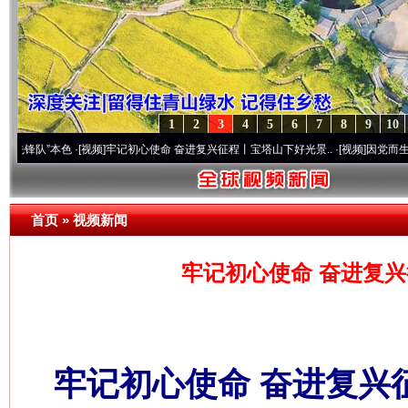
1
2
3
4
5
6
7
8
9
10
本色
·[视频]
牢记初心使命 奋进复兴征程丨宝塔山下好光景..
·[视频]
因党而生 为党而战—
首页
»
视频新闻
牢记初心使命 奋进复兴
牢记初心使命 奋进复兴