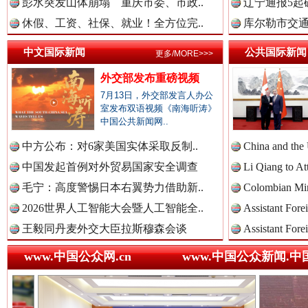
中国检察新闻网.
彭水突发山体崩塌 重庆市委、市政..
辽宁通报5起
休假、工资、社保、就业！全方位完..
库尔勒市交通
世界屋脊 天路回响
永
中文国际新闻
公共国际新闻
更多/MORE>>>
中国医药新闻网.
外交部发布重磅视频
7月13日，外交部发言人办公
室发布双语视频《南海听涛》
中国公共新闻网..
中国企业新闻网.
中方公布：对6家美国实体采取反制..
China and the
中国发起首例对外贸易国家安全调查
Li Qiang to At
毛宁：高度警惕日本右翼势力借助新..
Colombian Mini
中国农业新闻网.
2026世界人工智能大会暨人工智能全..
Assistant Fore
红船起航处 潮起向未来
广州首
王毅同丹麦外交大臣拉斯穆森会谈
Assistant Fore
中国视频新闻网.
www.中国公众网.cn
www.中国公众新闻.中