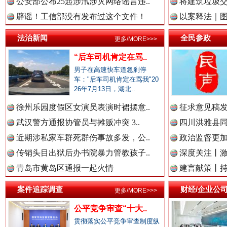
公安部公布25起涉汛涉灾网络谣言违..
将建筑垃圾
中国律师在线.中
辟谣！工信部没有发布过这个文件！
以案释法｜图“
法治新闻
全民参政
更多/MORE>>>
“后车司机肯定在骂..
中国参政网.中
男子在高速快车道急刹停
春天里的科技盛宴
车："后车司机肯定在骂我"20
26年7月13日，湖北..
徐州乐园度假区女演员表演时裙摆意..
征求意见稿发
中国全民新闻网.
武汉警方通报协管员与摊贩冲突 3..
四川洪雅县同
近期涉私家车群死群伤事故多发，公..
政治监督更
传销头目出狱后办书院暴力管教孩子..
深度关注丨
中国公众新闻网.
青岛市黄岛区通报一起火情
建言献策丨持
案件追踪调查
财经/企业公
更多/MORE>>>
巳巳如意，开工大吉！
三轮上
中国公民新闻网.
公平竞争审查“十大..
贯彻落实公平竞争审查制度纵