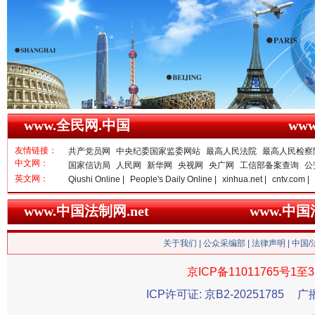
春天里的科技盛宴
www.全民网.中国
ww
友情链接：
共产党员网
中央纪委国家监委网站
最高人民法院
最高人民检察
中文网：
国家信访局
人民网
新华网
央视网
央广网
工信部备案查询
公
英文网：
Qiushi Online |
People's Daily Online |
xinhua.net |
cntv.com |
www.中国法制网.net
www.中
关于我们
|
公众采编部
|
法律声明
| 中国
巳巳如意，开工大吉！
三轮上
京ICP备11011765号1至3
ICP许可证: 京B2-20251785
广