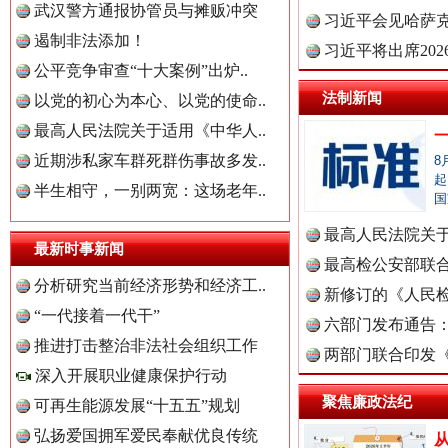
武汉警方通报协管员与摊贩冲突
理高级..
习近平会见哈萨
遏制非法添加！
习近平将出席20
公平竞争审查“十大案例”出炉..
球治理..
法制新闻
以党的初心为本心、以党的使命..
最高人民法院关于适用《中华人..
中国全民新闻网.
近期涉私家车群死群伤事故多发..
三年瞒报超千万 隐匿收入偷税被查处..
8
起
半生相守，一别两宽：这场老年..
国
最高人民法院关
中国公众新闻网.
最新时事新闻
法典》..
最高检公安部联
分析研究当前经济形势和经济工..
周岁未..
新修订的《人民
“一代接着一代干”
布
六部门发布通告
中国公民新闻网.
推进打击整治非法社会组织工作
两部门联合印发
深入开展职业健康保护行动
定》
聚焦廉政法纪
可再生能源发展“十五五”规划
中国公共新闻网.
祁连巍巍树丰碑
高回报
弘扬爱国拥军爱民奉献优良传统