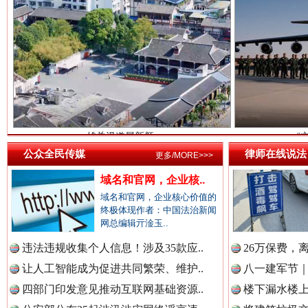
中国医药新闻网.
雄关漫道展新颜
“
中国企业新闻网.
中国农业新闻网.
公众全民传媒
律师在线说法
更多/MORE>>>
域名和官网，企业核..
域名和官网，企业核心价值的
中国视频新闻网.
终极体现作者：中国法治新闻
衣柜里的秘密
网总编辑亓淦玉..
高速路上
违法违规收集个人信息！涉及35款应..
26万保费，
中国廉政法纪网.
让人工智能成为促进共同繁荣、维护..
八一建军节｜
四部门印发意见推动互联网基础资源..
楼下漏水楼上