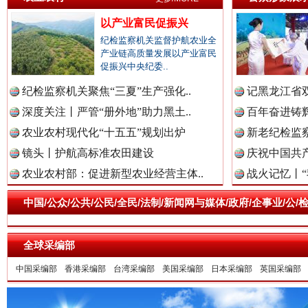
雄关漫道展新颜
“
以产业富民促振兴
纪检监察机关监督护航农业全
产业链高质量发展以产业富民
促振兴中央纪委..
纪检监察机关聚焦“三夏”生产强化..
记黑龙江省双
深度关注丨严管“册外地”助力黑土..
百年奋进铸辉
农业农村现代化“十五五”规划出炉
新老纪检监察
镜头丨护航高标准农田建设
庆祝中国共产
农业农村部：促进新型农业经营主体..
战火记忆丨“
衣柜里的秘密
高速路上
中国/公众/公共/公民/全民/法制/新闻网与媒体/政府/企事业/
全球采编部
中国采编部
香港采编部
台湾采编部
美国采编部
日本采编部
英国采编部