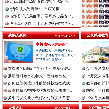
北京朝阳市场监管局通报“小杨生煎..
“活鱼被人为麻醉”，重庆通报
市场监管总局部署开展网络食品安全..
冻干草莓测出二十几种农药残留？云..
残疾人新闻
公众关注教育
更多/MORE>>>
事关残疾人未来5年
一枚“钉子”竟然扎入要害部门
事关残疾人，未来5年补贴、
就业、教育有这些暖心变化7
月27日上午国新办..
首次将“孤独症全生命周期关爱促进..
少年逐梦赛场
推动智能导盲机器人、智能导盲杖、..
上海交大医
如何让脑机接口等前沿科技造福残疾..
教育部部长怀
最高检联合中国残联发布残疾未成年..
国家大学科技
多部门发文要求做好农村残疾人常态..
《体育强国建
农业农村
公众形象展
更多/MORE>>>