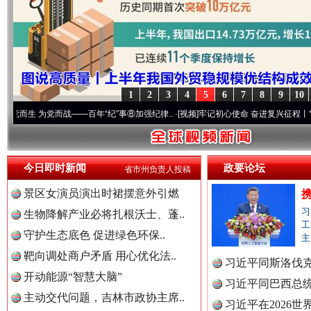
世界屋脊 天路回响
永
1
2
3
4
5
6
7
8
9
10
党而战——百年“纪”事⑧加强纪律..
·[视频]
牢记初心使命 奋进复兴征程丨“转折之城”激荡
今日即时新闻
政要论坛
省市州负责人投稿
景区女演员演出时裙摆意外引燃
习
生物降解产业必将扎根沃士、蓬..
工
守护生态底色 促进绿色环保..
主
红船起航处 潮起向未来
广州首
靶向调处商户矛盾 用心优化法..
习近平同斯洛伐
开动能源“智慧大脑”
习近平同巴西总
主动交代问题，吉林市政协主席..
习近平在2026