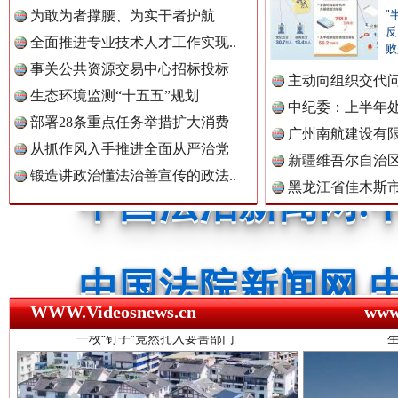
为敢为者撑腰、为实干者护航
"
反
全面推进专业技术人才工作实现..
败
中国法制新闻网.
事关公共资源交易中心招标投标
主动向组织交代
生态环境监测“十五五”规划
李富民..
中纪委：上半年处
部署28条重点任务举措扩大消费
广州南航建设有
从抓作风入手推进全面从严治党
中国法治新闻网.
新疆维吾尔自治
锻造讲政治懂法治善宣传的政法..
黑龙江省佳木斯
一枚“钉子”竟然扎入要害部门
中国法院新闻网.
WWW.Videosnews.cn
ww
中国检察新闻网.