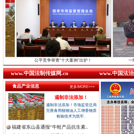
中国廉政法纪网.
中国律师在线.中
三年瞒报超千万 隐匿收入偷税被查处..
公平竞争审查“十大案例”出炉！
一纸欠条伤亲情 巡
中国参政网.中
www.中国法制传媒网.cn
www.中国法治
食品产业信息
更多/MORE>>>
遏制非法添加！
遏制非法添加！市场监管总局
完善食用植物油人工增香物质
祁连巍巍树丰碑
高回报
检验技术为筑牢..
福建省东山县通报“牛蛙产品抗生素..