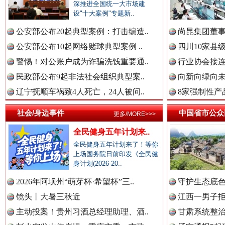
深推进全国统一大市场建
设"十大案例"专题新..
中国公共新闻网.
公安部公布20起典型案例：打击编造..
尚昆集团董事
公安部公布10起网络赌球典型案例 ..
四川10家县
警惕！对公账户成为诈骗洗钱重要通..
行业协会接连
民政部公布9起非法社会组织典型案..
向新向绿向未
中国法制新闻网.
辽宁抚顺车祸致4人死亡，24人被问..
8家强制性产
社会/身边事件
“后车司机肯定在骂我”
中国省市公众
全民健身
更多/MORE>>>
中国法治新闻网.
全民健身五年计划来..
全民健身五年计划来了！等你
上场国务院日前印发《全民健
身计划(2026-20..
中国法院新闻网.
2026年阿坝州“萌芽杯·希望杯”三..
守护生态底色
镜头丨大暑三秋近
江西一男子拒
主动投案！贵州习酒总经理助理、酒..
甘肃系统整治