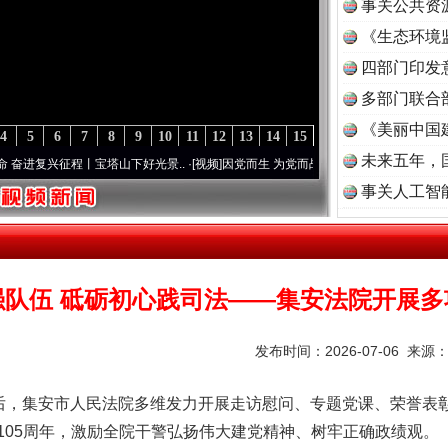
事关公共资
《生态环境
读
四部门印发
多部门联合
《美丽中国
4
5
6
7
8
9
10
11
12
13
14
15
未来五年，
程丨宝塔山下好光景..
·[视频]
因党而生 为党而战——百年“纪”事⑧加强纪律..
·[视频]
牢
事关人工智
强队伍 砥砺初心践司法——集安法院开展多
发布时间：2026-07-06 来源
前后，集安市人民法院多维发力开展走访慰问、专题党课、荣誉表
105周年，激励全院干警弘扬伟大建党精神、树牢正确政绩观。