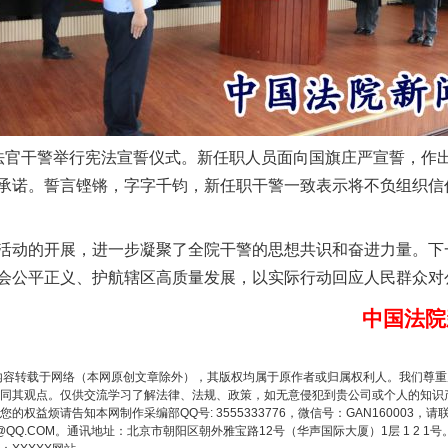
茶叶“炒上天”
官干警举行宪法宣誓仪式。新任职人员面向国旗庄严宣誓，作出
承诺。誓言铿锵，字字千钧，新任职干警一致表示将不负组织信
动的开展，进一步凝聚了全院干警的思想共识和奋进力量。下
谢谢有你温暖了四季
会公平正义、护航辖区高质量发展，以实际行动回应人民群众对
中国法院
内容转载于网络（本网原创文章除外），其版权均属于原作者或归属权利人。我们尊
同其观点。仅供交流学习了解法律、法规、政策，如无意侵犯到贵公司或个人的知识
权益烦请告知本网制作采编部QQ号: 3555333776，微信号：GAN160003，请
3776@QQ.COM。通讯地址：北京市朝阳区朝外雅宝路12号（华声国际大厦）1层 1 