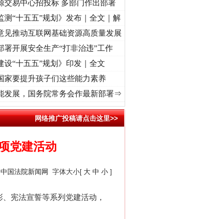
源交易中心招投标 多部门作出部署
监测“十五五”规划》发布｜全文｜解
意见推动互联网基础资源高质量发展
部署开展安全生产“打非治违”工作
建设“十五五”规划》印发｜全文
国家要提升孩子们这些能力素养
记初心使命 奋进复兴征程丨“转折之城”激荡..
·[视频]
牢记初心使命 奋进复兴征程丨红船起
能发展，国务院常务会作最新部署⇒
网络推广投稿请点击这里>>
项党建活动
：
中国法院新闻网
字体大小[
大
中
小
]
彰、宪法宣誓等系列党建活动，