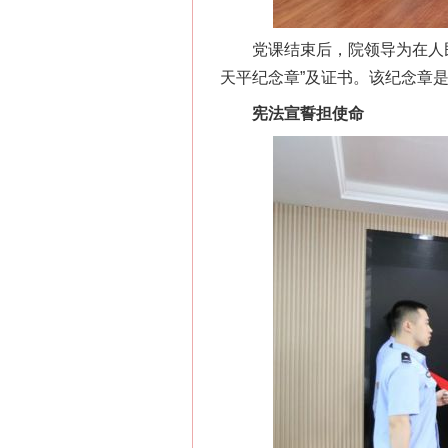
党课结束后，院领导为在人民
天平纪念章”及证书。该纪念章
宪法宣誓担使命
网上购药对药下症？