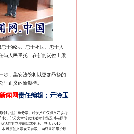
忠于宪法、忠于祖国、忠于人
任与人民重托，在新的岗位上履
一步，集安法院将以更加昂扬的
法官巧妙执行解纠纷
公平正义的新期待。
新闻网
责任编辑
：
亓淦玉
重原创，也注重分享。转发推广仅供学习参考
产权，部分文章转发推送时未能及时与原作
联系我们将立即删除或更正。电话：010-
2 1号。本网原创文章欢迎转载，为尊重和维护原