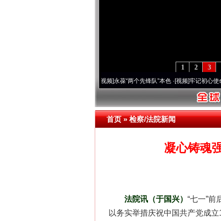
1
2
3
年 深刻改变雪域高原..
·[视频]
永葆“两个先锋队”本色
·[视频]
牢记初心使命 奋进复兴征
首页
»
检察/法院新闻
凝心铸魂
法院讯（于国兴）
“七一”
以务实举措庆祝中国共产党成立