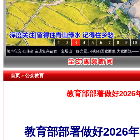
1
2
3
4
5
6
7
8
9
10
记初心使命 奋进复兴征程丨宝塔山下好光景..
·[视频]
因党而生 为党而战——百年“纪”事
首页
»
公众教育
教育部部署做好202
教育部部署做好2026