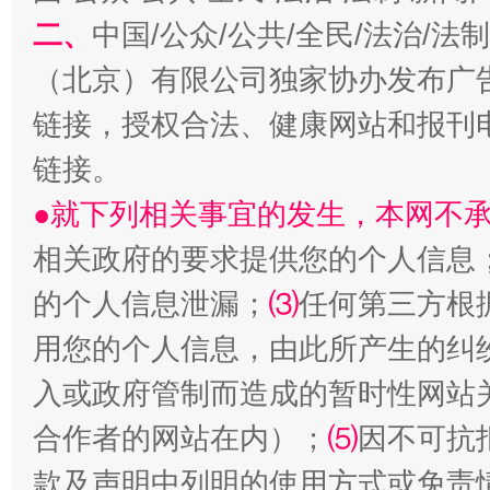
二、
中国/公众/公共/全民/法治/
生
“刷贴”乱象丛生
（北京）有限公司独家协办发布广
链接，授权合法、健康网站和报刊
链接。
●就下列相关事宜的发生，本网不
相关政府的要求提供您的个人信息
的个人信息泄漏；
⑶
任何第三方根
揭批美国五大"原罪"
"炒
用您的个人信息，由此所产生的纠
入或政府管制而造成的暂时性网站
合作者的网站在内）；
⑸
因不可抗
款及声明中列明的使用方式或免责