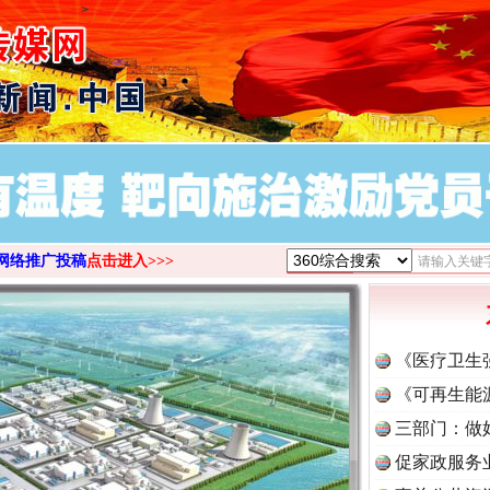
>
网络推广投稿
点击进入>>>
《医疗卫生
《可再生能
三部门：做
促家政服务