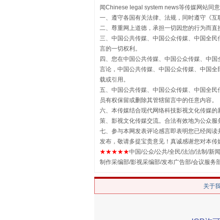
“刷贴”乱象丛生
闻Chinese legal system new
一、遵守各国有关法律、法规，同时遵守《
互
二、尊重网上道德，承担一切因您的行为而直
三、中国公共传媒、中国公众传媒、中国全民传媒China 
言的一切权利。
四、您在中国公共传媒、中国公众传媒、中国全民传媒Chin
言论，中国公共传媒、中国公众传媒、中国全民传媒China
载或引用。
五、中国公共传媒、中国公众传媒、中国全民传媒China 
员有权保留或删除其管辖留言中的任意内容。
六、本传媒结合现代网络科技影视文化传媒的新
策、影视文化传媒交流。合法有效地为公众服
揭批美国五大"原罪"
七、参与本网发表评论感言即表明您已经阅读并
发布，敬请多提宝贵意见！真诚感谢您对本传
★★★★★
中国/公众/公共/全民/法治/法制/新闻
制作采编部/影视采编部/发布广告部/会议服务
关于