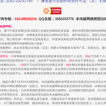
证: 京B2-20251785
广播电视节目制作经营许可证:（京）字第3
珠宝鉴定乱象
咨询专线：
010-89525216
QQ在线：3555333776 本传媒网律师团
和免责声明：
德，遵守中国互联网法律法规及行业规定和网络职业道德，承担法律范围内因你的网络
新闻造成社会影响的，本网将追究其相关法律和经济责任。维护各国宪法，保障公民的
我们，我们将在第一时间作出反映或更正。特请来函来电说明本网站提供内容系本人或
治/法制/新闻网等传媒网站衷心致谢！
新闻网等传媒网站，由众全影视文化传媒（北京）有限公司独家协办发布广告。欢迎合法、
并可添加相应链接。
律责任：⑴
本网根据法律规定或相关政府的要求提供您的个人信息；
⑵
由于您将个人
列明的情况使用您的个人信息，由此所产生的纠纷责任；
⑷
任何由于黑客攻击、电脑病
者的网站在内）；
⑸
因不可抗拒导致的任何事态后果；
⑹
本网在各服务条款及声明中列
有条款方可留言和反映投诉报料等讯息投稿，其证明你已经阅读本网条款并承担一切因
民众/全民话语权平台。本网根据中国互联网法律法规及行业规定和国际互联网有关规定
作品，版权均属于XXXXXXX网所有。本传媒网站拥有管理笔名和代表某些合作伙伴在
走近一线检察官
本网及本网所属网站的一切权力。你在本传媒网站留言板发表的评论和投稿，本网站有
本网上述作品。已经本网授权使用作品的单位或网站，应在授权范围内使用，并注明“来
您对管理有意见，请向留言板管理员或向本传媒网站反映。
本传媒系列网站）的作品，均转载自其它媒体，转载目的在于传递更多信息，宣传国家的
，对于建设创新型国家、建设和谐社会、和谐世界都具有重大的现实意义；公众/公民/