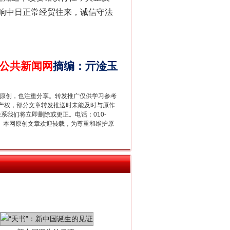
响中日正常经贸往来，诚信守法
法官巧妙执行解纠纷
公共新闻网
摘编
：
亓淦玉
重原创，也注重分享。转发推广仅供学习参考
产权，部分文章转发推送时未能及时与原作
联系我们将立即删除或更正。电话：010-
2 1号。本网原创文章欢迎转载，为尊重和维护原
新中国诞生的见证