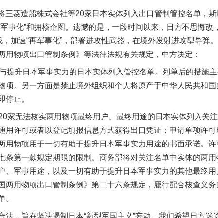
方将三菱造船株式会社等20家日本实体列入出口管制管控名单，斯
再军事化”和拥核企图。遗憾的是，一段时间以来，日方不思悔改
步伐，加速“再军事化”，部署进攻性武器，在境外发射进攻型导弹
两用物项出口管制条例》等法律法规有关规定，中方决定：
与提升日本军事实力的日本实体列入管控名单。列单后的措施主
物项。另一方面是禁止境外组织和个人将原产于中华人民共和国
即停止。
0家无法核实两用物项最终用户、最终用途的日本实体列入关注
通用许可或者以登记填报信息方式获得出口凭证；申请单项许可
茶叶“炒上天”
两用物项用于一切有助于提升日本军事实力用途的书面承诺。许
七条第一款规定期限的限制。商务部将对关注名单中实体的两用
户、军事用途，以及一切有助于提升日本军事实力的其他最终用
国两用物项出口管制条例》第二十六条规定，履行配合核查义务
单。
，旨在坚决遏制日本“新型军国主义”妄动。我们希望日方迷