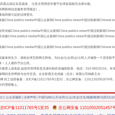
s等传媒网站同意其观点或证实其描述。 注意文明用语并遵守全球各国相关法律法规。
联网新闻信息服务管理规定
》。
接或间接引起的法律责任。
publics media/中国公众新闻China publics news/中国法制新闻Chinese l
a publics media/中国公众新闻China publics news/中国法制新闻Chinese
 publics media/中国公众新闻China publics news/中国法制新闻Chinese 
publics media/中国公众新闻China publics news/中国法制新闻Chinese l
媒体有生力，借助全球互联网主阵地，为社会/公众/民众/公民人才铺垫一个话语权平
务！人人都作守法公民。
"炒鞋教程"里的骗局
接受上述条款,如您对管理有意见请向制作采编部联系，电话：010-89525216。
媒网的支持帮助与合作交流。众全影视文化传媒（北京）有限公司独家主办 :
网 经工信部备案：京ICP备11011765号1至52，京公网安备：11011202001678号
部/代理部敬上。
我们
|
公众采编部
|
法律声明
| 中国/法制/公共/全民/公众/农业/文化/视频/检察/法院/法治
京ICP备11011765号1至35
京公网安备 11010502051457