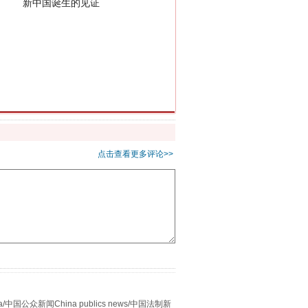
千亩耕地变“别墅”
点击查看更多评论>>
别拿“量子”当幌子
众新闻China publics news/中国法制新