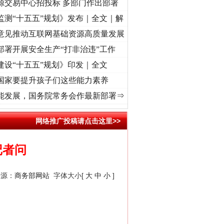
源交易中心招投标 多部门作出部署
监测“十五五”规划》发布｜全文｜解
意见推动互联网基础资源高质量发展
部署开展安全生产“打非治违”工作
建设“十五五”规划》印发｜全文
国家要提升孩子们这些能力素养
·[视频]
牢记初心使命 奋进复兴征程丨“转折之城”激荡..
·[视频]
牢记初心使命 奋进复兴征
能发展，国务院常务会作最新部署⇒
网络推广投稿请点击这里>>
记者问
来源：
商务部网站
字体大小[
大
中
小
]