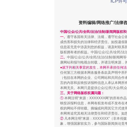
ICP许可
资料编辑/网络推广/法律
解纷+调解+退费，一次搞定
中国/公众/公共/全民/法治/法制/新闻网版权
一、
遵守各国有关法律、法规，遵守社会公
成伤害和损失的法律和经济责任。如投递假
信息若无意中涉及到您的权益，请及时联系
版权拥有者的权益。中国/公众/公共/全民/法
二、
中国/公众/公共/全民/法治/法制/
康网站和报刊电视台转载，并请注明来源，
●就下列相关事宜的发生，本网不承担任何法
任何第三方根据本网各服务条款及声明中所
（包括在本网的企业、公司网站和共同合作
言的内容和反映投诉报料信息人承认本网所
本网无关。本网只是提供公众/公民/大众/
三、关于网络版权权属问题：
站台名比不上好声名
①
本网注明“来源：XXXXXXX网”的所有
映投诉报料信息，本网有权发布或不发布在
权的网站不得转载、摘编或利用其它方式使用
本网将追究其相关法律责任和经济责任。如
②
凡本网注明“来源：XXXXXXX”（非
象，增强国家软实力，参与国际新闻舆论竞争