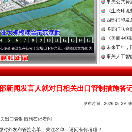
事关公共资
《生态环境
读
四部门印发
多部门联合
《美丽中国
4
5
6
7
8
9
10
11
12
13
14
15
未来五年，
奋进复兴征程丨宝塔山下好光景..
·[视频]
因党而生 为党而战——百年“纪”事⑧加强纪律..
事关人工智
部新闻发言人就对日相关出口管制措施答
发布时间：2026-06-29 
关出口管制措施答记者问
务部对外发布管控名单、关注名单，请问有何考虑？