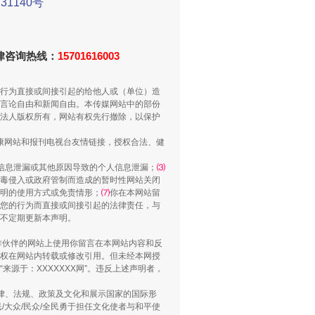
1140号
法律咨询热线：
15701616003
重拳出击！专项整治午间酒驾
行为直接或间接引起的给他人或（单位）造
言论自由和新闻自由。本传媒网站中的部份
法人版权所有，网站有权先行撤除，以保护
健康网站和报刊电视台友情链接，授权合法、健
信息泄漏或其他原因导致的个人信息泄漏；
⑶
毒侵入或政府管制而造成的暂时性网站关闭
明的使用方式或免责情形；
⑺
你在本网站留
您的行为而直接或间接引起的法律责任，与
将不定期更新本声明。
“谁都不怕”的他落马了
合作伙伴的网站上使用你留言在本网站内容和反
权在网站内转载或修改引用。但未经本网授
源于：XXXXXXX网”。违反上述声明者，
法律、法规、政策及文化和展示国家的国际形
大众/民众/全民勇于担任文化使者与和平使