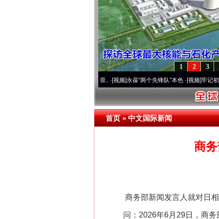
1
2
3
运营20周年 深刻改变雪域高原..
·[视频]
永葆“两个先锋队”本色
·[视频]
牢记初心使命 
首页
»
中文国际新闻
商务
商务部新闻发言人就对日相
问：2026年6月29日，商