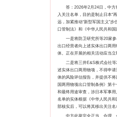
答：2026年2月24日，中
入关注名单，目的是制止日本“
远，加紧推动“新型军国主义”
口管制法》和《中华人民共和国
一是将防卫研究所等20家参
出口经营者向上述实体出口两用
体。正在开展的相关活动应当立
二是将三井E&S株式会社等2
述实体出口两用物项，不得申请
网上购药对药下症？
体的风险评估报告，并提供不将
国两用物项出口管制条例》第十
和最终用途审查，涉日本军事用
名单的实体根据《中华人民共和
部核实后，可以将其移出关注名
中方此举完全正当、合理、合法