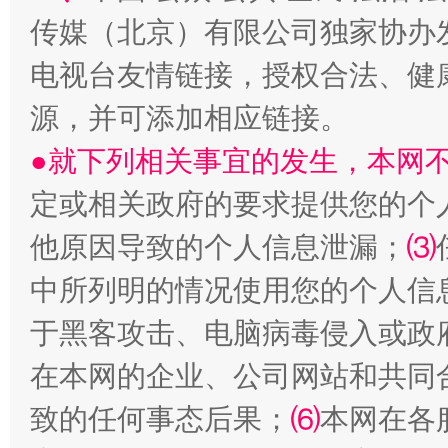
传媒（北京）有限公司独家协办
电视台友情链接，授权合法、健
生
“刷贴”乱象丛生
源，并可添加相应链接。
●就下列相关事宜的发生，本网
定或相关政府的要求提供您的个
他原因导致的个人信息泄漏；
⑶
中所列明的情况使用您的个人信
于黑客攻击、电脑病毒侵入或政
揭批美国五大"原罪"
"炒
在本网的企业、公司网站和共同
致的任何事态后果；
⑹
本网在各