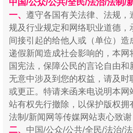
中国/公众/公共/全民/法治/法
今
在谋一域中谋全局
一、
遵守各国有关法律、法规，
规及行业规定和网络职业道德，
间接引起的给他人或（单位）造
递假新闻造成社会影响的，本网
国宪法，保障公民的言论自由和
无意中涉及到您的权益，请及时
习近平的博鳌关键词
魏明亮
或更正。特请来函来电说明本网
站有权先行撤除，以保护版权拥有者
法制/新闻网等传媒网站衷心致谢
二、
中国/公众/公共/全民/法治