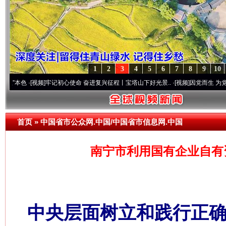
1
2
3
4
5
6
7
8
9
10
·[视频]
牢记初心使命 奋进复兴征程丨宝塔山下好光景..
·[视频]
因党而生 为党而战——百
首页
»
中国省市公众网.中国/中国省市信息网.中国
南宁市利用国有企业自有
中央层面树立和践行正确