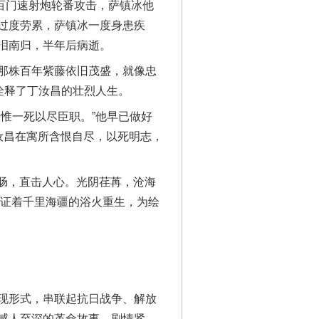
百门速射炮轮番攻击，萨镇冰他
过度劳累，萨镇冰一度身患疾
泪南归，半年后病逝。
那株百年紫藤依旧茂盛，就像忠
诠释了丁汝昌的壮烈人生。
惟一死以尽臣职。”他早已做好
丁汝昌在寓所含恨自尽，以死明志，
肠，直击人心。光阴荏苒，沧海
见证着千里海疆的浴火重生，为绘
现形式，串联起抗日战争、解放
感人至深的革命故事。剧情紧