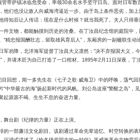
管带萨镇冰临危受命，率领30余名水手坚守日岛。面对日军数
，他们也没让敌人向威海湾逼近一步。由于岛上条件恶劣，加上
他得知后让人传话：现在是什么时候？就当我死了。夫人只得垂
件文物，都能触摸到历史的沧桑。在丁汝昌纪念馆的庭院中，
。“精忠报国酬壮志，留取雄风育后人”，东厢房的一副楹联生动
劝降，北洋海军提督丁汝昌大义凛然：“决不弃报国大义，今
”，并请木匠为自己打造了一口棺材。1895年2月11日深夜，
目回想，闻一多先生在《七子之歌·威海卫》中的呼唤，荡气回
片“中华最古的海”扬起新时代的风帆。刘公岛这座“警醒之岛”，
汇聚起源源不竭、生生不息的奋进力量。
舞台剧《纪律的力量》正在上演。
的一部廉洁文化剧目。该剧通过革命先辈追忆、时空转换的表
，沉浸式讲述了《给各级党同志的一封信》等威海革命文物背后