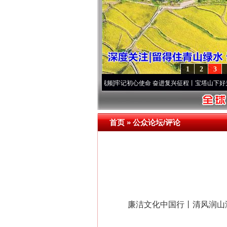
1
2
3
[视频]
永葆“两个先锋队”本色
·[视频]
牢记初心使命 奋进复兴征程丨宝塔山下好光景..
·[视
首页
»
公众论坛/评论
廉洁文化中国行丨清风润山