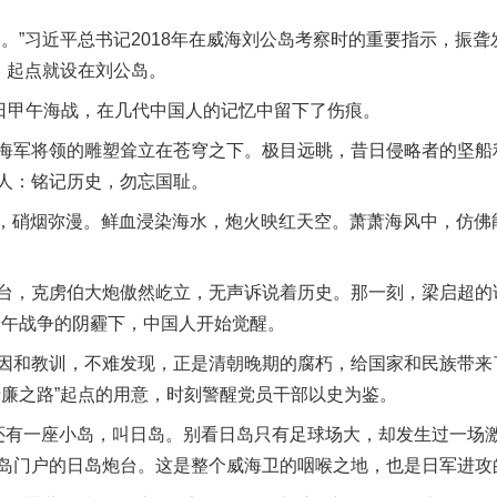
”习近平总书记2018年在威海刘公岛考察时的重要指示，振聋
，起点就设在刘公岛。
日甲午海战，在几代中国人的记忆中留下了伤痕。
军将领的雕塑耸立在苍穹之下。极目远眺，昔日侵略者的坚船
人：铭记历史，勿忘国耻。
空，硝烟弥漫。鲜血浸染海水，炮火映红天空。萧萧海风中，仿佛
，克虏伯大炮傲然屹立，无声诉说着历史。那一刻，梁启超的话
甲午战争的阴霾下，中国人开始觉醒。
和教训，不难发现，正是清朝晚期的腐朽，给国家和民族带来
清廉之路”起点的用意，时刻警醒党员干部以史为鉴。
一座小岛，叫日岛。别看日岛只有足球场大，却发生过一场激烈
岛门户的日岛炮台。这是整个威海卫的咽喉之地，也是日军进攻