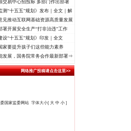
源交易中心招投标 多部门作出部署
监测“十五五”规划》发布｜全文｜解
意见推动互联网基础资源高质量发展
部署开展安全生产“打非治违”工作
建设“十五五”规划》印发｜全文
国家要提升孩子们这些能力素养
“转折之城”激荡..
·[视频]
牢记初心使命 奋进复兴征程丨红船起航处 潮起..
·[视频]
一首
能发展，国务院常务会作最新部署⇒
网络推广投稿请点击这里>>
纪委国家监委网站
字体大小[
大
中
小
]