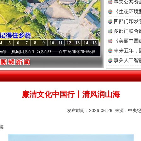
事关公共资
《生态环境
读
四部门印发
多部门联合
《美丽中国
4
5
6
7
8
9
10
11
12
13
14
15
未来五年，
频]
因党而生 为党而战——百年“纪”事⑧加强纪律..
·[视频]
牢记初心使命 奋进复兴征程丨
事关人工智
廉洁文化中国行丨清风润山海
发布时间：2026-06-26 来源：
中央
海