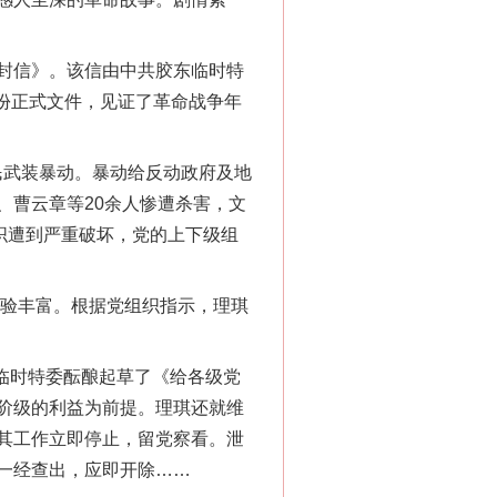
封信》。该信由中共胶东临时特
一份正式文件，见证了革命战争年
农民武装暴动。暴动给反动政府及地
、曹云章等20余人惨遭杀害，文
织遭到严重破坏，党的上下级组
验丰富。根据党组织指示，理琪
临时特委酝酿起草了《给各级党
阶级的利益为前提。理琪还就维
其工作立即停止，留党察看。泄
一经查出，应即开除……