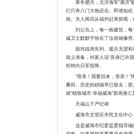
寒冬腊月，北洋海军“康济”舰
们只有八门大炮还击。即便如此
病。夫人闻讯从福州赶来探视，
刘公岛上，每一栋建筑，每一
诚卫士默默守候在丁汝昌铜像旁
面对战局失利、援兵无望和日军
就义准备，对家人说“吾身已许国
拒绝向日军投降。
“母亲！我要回来，母亲！”闭
桑田。历史的硝烟早已散去，那
就“精致城市·幸福威海”新画卷
天福山下严纪律
威海市文登区市民文化中心，
这是威海市纪委监委指导编排
战争、抗美援朝等重要历史场景