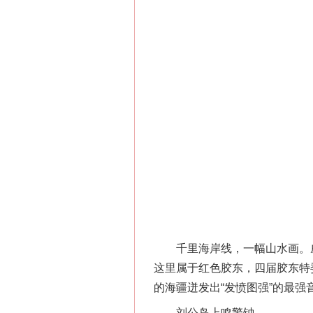
千里海岸线，一幅山水画。威
这里属于红色胶东，四届胶东特
的海疆迸发出“发愤图强”的最强
刘公岛上鸣警钟