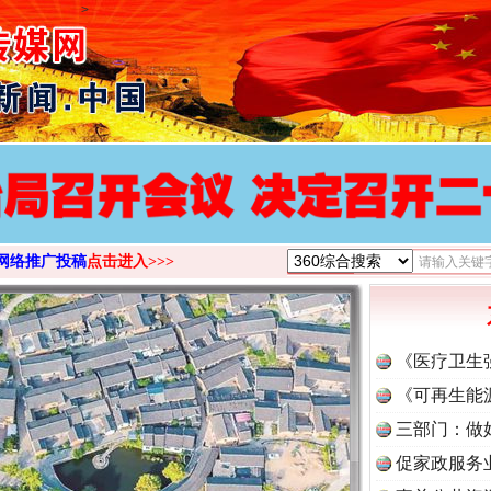
>
网络推广投稿
点击进入>>>
《医疗卫生
《可再生能
三部门：做
促家政服务