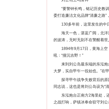
“要警钟长鸣，铭记历史教训。
委打造廉洁文化品牌“清廉之路”
130多年前，这里发生的中
海天一色，湛蓝广阔，北洋海
的波涛，无时无刻不在警醒着世
1894年9月17日，黄海上
吼：“撞沉吉野！”
来到刘公岛最东端的东泓炮台
大梦，实自甲午一役始也。”在
探寻甲午战争失败背后的原因
同志说，这也是将刘公岛设为“
东泓炮台正南方2海里处，还有
之战打响，萨镇冰奉命驻守刘公