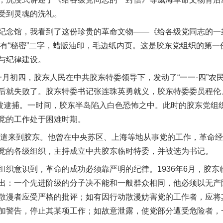
受到灵魂的洗礼。
念馆，我看到了这份珍贵的革命文物——《给各级党同志的一
面有“秘密”二字，蜡版油印，毛边纸内页。这是胶东党组织的第
与纪律建设。
一月初四，胶东人民在中共胶东特委领导下，发动了“一一·四”
后就失败了。胶东特委书记张连珠英勇就义，胶东特委委员程伦
众被逮捕。一时间，胶东半岛陷入白色恐怖之中。此时的胶东党组
党的工作处于困难时期。
遣来到胶东。他曾在中央苏区、上海等地从事党的工作，革命经
党的各级组织，主持成立中共胶东临时特委，并被选为书记。
意识到，革命的成功必须靠严明的纪律。1936年6月，胶东
出：一个先进阶级的分子决不能和一般群众相同，他必须以无产
散漫者应受严格的批评；如有因行动散漫妨害党的工作者，应将
加警告，停止其某项工作；如故意泄露，使党部分遭受危险者，