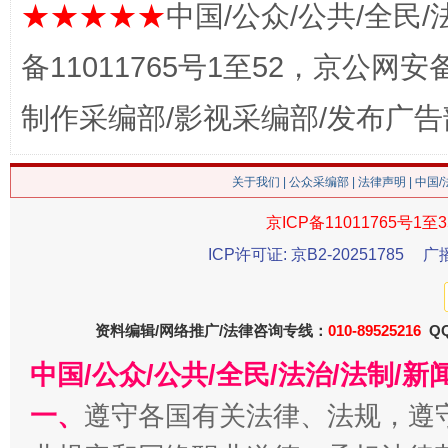
★★★★★
中国/公众/公共/全民/
备11011765号1至52，京公网安备：
制作采编部/影视采编部/发布广告
今
在谋一域中谋全局
关于我们
|
公众采编部
|
法律声明
| 中国
京ICP备11011765号1至3
ICP许可证: 京B2-20251785
广
资料编辑/网络推广/法律咨询专线：
010-89525216
QQ
中国/公众/公共/全民/法治/法制/
习近平的博鳌关键词
一、
遵守各国有关法律、法规，遵
魏明亮