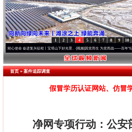
1
2
3
4
5
6
7
8
9
10
命 奋进复兴征程丨宝塔山下好光景..
·[视频]
因党而生 为党而战——百年“纪”事⑧加强纪
首页
»
案件追踪调查
假冒学历认证网站、仿冒
净网专项行动：公安部