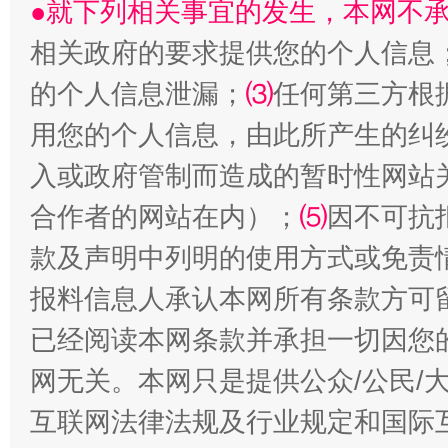
●就下列相关事宜的发生，本网不
揭批美国五大"原罪"
"炒
相关政府的要求提供您的个人信息
的个人信息泄漏；
⑶
任何第三方根
用您的个人信息，由此所产生的纠
入或政府管制而造成的暂时性网站
合作者的网站在内）；
⑸
因不可抗
款及声明中列明的使用方式或免责
报料信息人承认本网所有条款方可
解纷+调解+退费，一次搞定
已经阅读本网条款并承担一切因您
网无关。本网只是提供公众/公民/
互联网法律法规及行业规定和国际