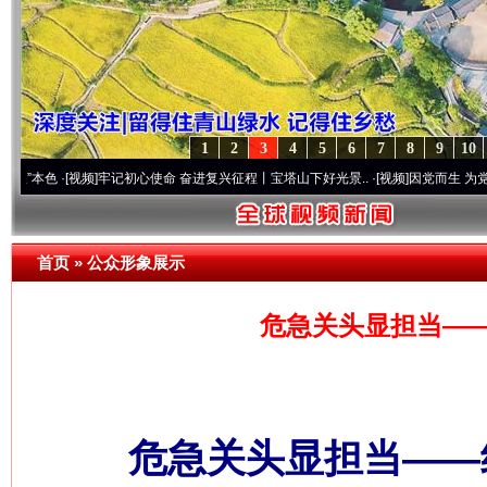
1
2
3
4
5
6
7
8
9
10
频]
牢记初心使命 奋进复兴征程丨宝塔山下好光景..
·[视频]
因党而生 为党而战——百年“
首页
»
公众形象展示
危急关头显担当—
危急关头显担当——