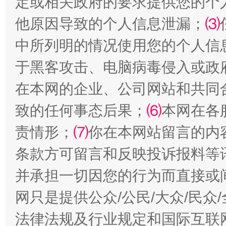
定或相关政府的要求提供您的个
他原因导致的个人信息泄漏；
⑶
中所列明的情况使用您的个人信
于黑客攻击、电脑病毒侵入或政
揭批美国五大"原罪"
"炒
在本网的企业、公司网站和共同
致的任何事态后果；
⑹
本网在各
责情形；
⑺
你在本网站留言的内
条款方可留言和反映投诉报料等
并承担一切因您的行为而直接或
网只是提供公众/公民/大众/民
解纷+调解+退费，一次搞定
法律法规及行业规定和国际互联