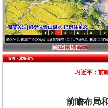
1
2
3
4
5
6
7
8
9
10
本色
·[视频]
牢记初心使命 奋进复兴征程丨宝塔山下好光景..
·[视频]
因党而生 为党而战—
首页
»
政要论坛
习近平：前
前瞻布局