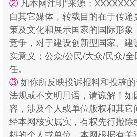
②
凡本网注明“来源：XXXXX
漫山遍野的桃花与雪山、麦地、白藏房
除了
自其它媒体，转载目的在于传递
策及文化和展示国家的国际形象
竞争，对于建设创新型国家、建
实意义；公众/公民/大众/民众
任。
③
如你所反映投诉报料和投稿的
法规或不文明用语，请谅解！如
招工难、用工荒背后
容，涉及个人或单位版权和其它
经本网核实属实，有权先行撤除
料的个人或单位，本网根据有关