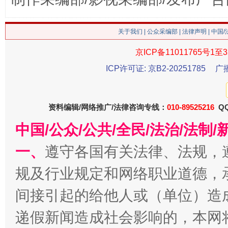
关于我们
|
公众采编部
|
法律声明
| 中国
京ICP备11011765号1至3
ICP许可证: 京B2-20251785
广
资料编辑/网络推广/法律咨询专线：
010-89525216
QQ
今
中国/公众/公共/全民/法治/法
在谋一域中谋全局
一、
遵守各国有关法律、法规，
规及行业规定和网络职业道德，
间接引起的给他人或（单位）造
递假新闻造成社会影响的，本网