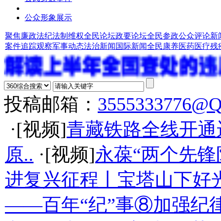
公众形象展示
聚焦廉政法纪
法制维权
全民论坛
政要论坛
全民参政
公众评论
新
案件追踪观察
军事动态
法治新闻
国际新闻
全民康养
医药医疗
残
投稿邮箱：
3555333776@
·[视频]
青藏铁路全线开通
原..
·[视频]
永葆“两个先锋
进复兴征程丨宝塔山下好光
——百年“纪”事⑧加强纪律