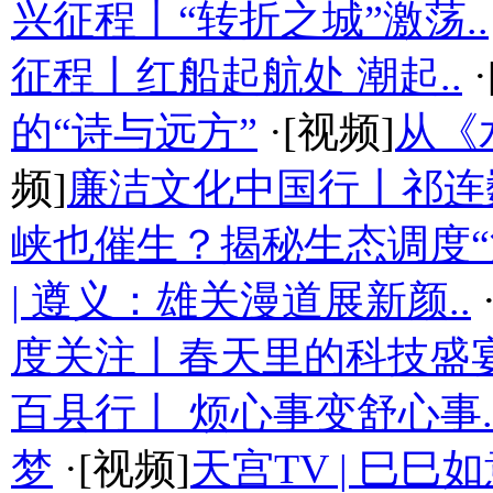
兴征程丨“转折之城”激荡..
征程丨红船起航处 潮起..
·
的“诗与远方”
·[视频]
从《
频]
廉洁文化中国行丨祁连
峡也催生？揭秘生态调度“流
| 遵义：雄关漫道展新颜..
度关注丨春天里的科技盛
百县行丨 烦心事变舒心事.
梦
·[视频]
天宫TV | 巳