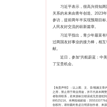
习近平表示，很高兴得知两国学
网上购药对药下症？
关系的未来由青年创造。2023
参访，提前两年半实现预期目标
人民友好交流的崭新篇章。
习近平指出，青少年最富有朝
过两国友好事业的接力棒，相互
献。
近日，参加“共航蔚蓝：中美青
了宝贵机会。
这是一记警钟！
【免责声明】：以上图、文、音/视频文章
之用，禁止用于商业用途，并不代表本网赞
者取得联系，若来源标注错误或无意侵犯到您的
89525216。本网投稿邮箱：355533
创权利，请转载时务必注明原创作者、来源：