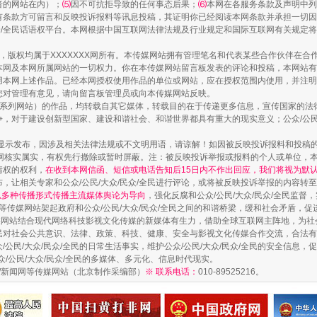
者的网站在内）；
⑸
因不可抗拒导致的任何事态后果；
⑹
本网在各服务条款及声明中列
有条款方可留言和反映投诉报料等讯息投稿，其证明你已经阅读本网条款并承担一切因
民众/全民话语权平台。本网根据中国互联网法律法规及行业规定和国际互联网有关规定
作品，版权均属于XXXXXXX网所有。本传媒网站拥有管理笔名和代表某些合作伙伴在
本网及本网所属网站的一切权力。你在本传媒网站留言板发表的评论和投稿，本网站有
走近一线检察官
本网上述作品。已经本网授权使用作品的单位或网站，应在授权范围内使用，并注明“来
您对管理有意见，请向留言板管理员或向本传媒网站反映。
本传媒系列网站）的作品，均转载自其它媒体，转载目的在于传递更多信息，宣传国家的
，对于建设创新型国家、建设和谐社会、和谐世界都具有重大的现实意义；公众/公民/
显示发布，因涉及相关法律法规或不文明用语，请谅解！如因被反映投诉报料和投稿
网核实属实，有权先行撤除或暂时屏蔽。注：被反映投诉举报或报料的个人或单位，
情权的权利，
在收到本网信函、短信或电话告知后15日内不作出回应，我们将视为默
，让相关专家和公众/公民/大众/民众/全民进行评论，或将被反映投诉举报的内容转
网以多种传播形式传播主流媒体舆论为导向
，强化反腐和公众/公民/大众/民众/全民监
等传媒网站架起政府和公众/公民/大众/民众/全民之间的和谐桥梁，缓和社会矛盾，
媒网站结合现代网络科技影视文化传媒的新媒体有生力，借助全球互联网主阵地，为社会
全民对社会公共意识、法律、政策、科技、健康、安全与影视文化传媒合作交流，合法有效
公民/大众/民众/全民的日常生活事实，维护公众/公民/大众/民众/全民的安全信息，促
藏房
除了知识还要"留白"
众/公民/大众/民众/全民的多媒体、多元化、信息时代现实。
法制/新闻网等传媒网站（北京制作采编部）
※ 联系电话：
010-89525216。