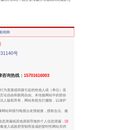
习近平的“航天情”
。
/新闻网
号
1140号
法律咨询热线：
15701616003
重拳出击！专项整治午间酒驾
行为直接或间接引起的给他人或（单位）造
言论自由和新闻自由。本传媒网站中的部份
法人版权所有，网站有权先行撤除，以保护
健康网站和报刊电视台友情链接，授权合法、健
信息泄漏或其他原因导致的个人信息泄漏；
⑶
毒侵入或政府管制而造成的暂时性网站关闭