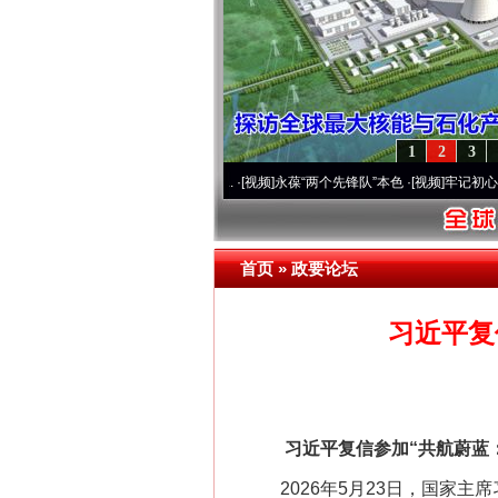
1
2
3
营20周年 深刻改变雪域高原..
·[视频]
永葆“两个先锋队”本色
·[视频]
牢记初心使命 奋
首页
»
政要论坛
习近平复
习近平复信参加“共航蔚蓝：
2026年5月23日，国家主席