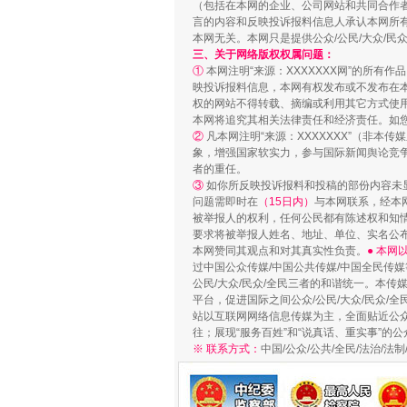
（包括在本网的企业、公司网站和共同合作
言的内容和反映投诉报料信息人承认本网所
本网无关。本网只是提供公众/公民/大众/
三、关于网络版权权属问题：
①
本网注明“来源：XXXXXXX网”的所有
映投诉报料信息，本网有权发布或不发布在
站台名比不上好声名
权的网站不得转载、摘编或利用其它方式使用
本网将追究其相关法律责任和经济责任。如
②
凡本网注明“来源：XXXXXXX”（非
象，增强国家软实力，参与国际新闻舆论竞争
者的重任。
③
如你所反映投诉报料和投稿的部份内容未
问题需即时在
（15日内）
与本网联系，经本
被举报人的权利，任何公民都有陈述权和知
要求将被举报人姓名、地址、单位、实名公布
本网赞同其观点和对其真实性负责。
● 本
过中国公众传媒/中国公共传媒/中国全民传媒
公民/大众/民众/全民三者的和谐统一。本传
平台，促进国际之间公众/公民/大众/民众/
站以互联网网络信息传媒为主，全面贴近公众/
漫山遍野的桃花与雪山、麦地、白
往；展现“服务百姓”和“说真话、重实事”的公
※ 联系方式：
中国/公众/公共/全民/法治/