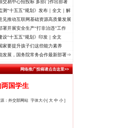
源交易中心招投标 多部门作出部署
监测“十五五”规划》发布｜全文｜解
意见推动互联网基础资源高质量发展
部署开展安全生产“打非治违”工作
建设“十五五”规划》印发｜全文
国家要提升孩子们这些能力素养
[视频]
牢记初心使命 奋进复兴征程丨“转折之城”激荡..
·[视频]
牢记初心使命 奋进复兴征程
能发展，国务院常务会作最新部署⇒
网络推广投稿请点击这里>>
的两国学生
来源：
外交部网站
字体大小[
大
中
小
]