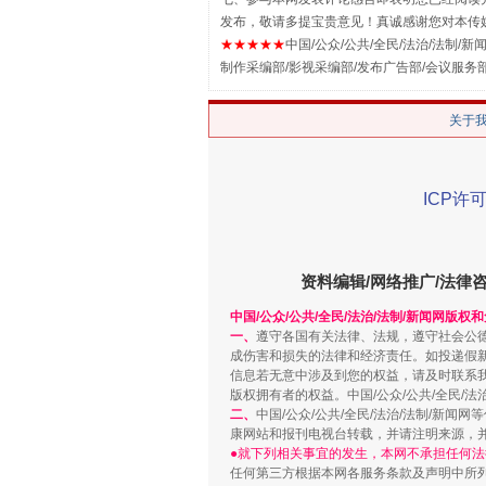
揭批美国五大"原罪"
发布，敬请多提宝贵意见！真诚感谢您对本传
★★★★★
中国/公众/公共/全民/法治/法制/新闻
制作采编部/影视采编部/发布广告部/会议服务
关于
ICP许可
资料编辑/网络推广/法律
中国/公众/公共/全民/法治/法制/新闻网版权
解纷+调解+退费，一次搞定
一、
遵守各国有关法律、法规，遵守社会公
成伤害和损失的法律和经济责任。如投递假
信息若无意中涉及到您的权益，请及时联系
版权拥有者的权益。中国/公众/公共/全民/法
二、
中国/公众/公共/全民/法治/法制/
康网站和报刊电视台转载，并请注明来源，
●就下列相关事宜的发生，本网不承担任何法
任何第三方根据本网各服务条款及声明中所