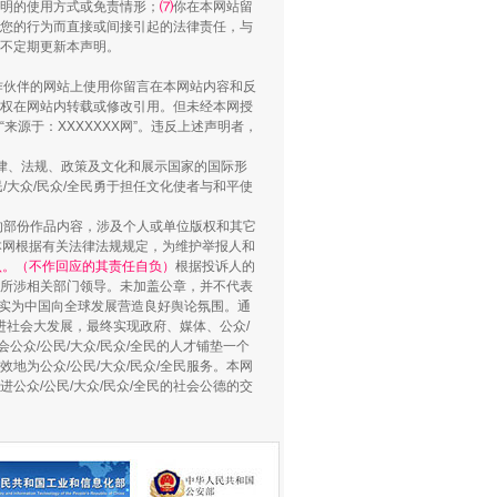
明的使用方式或免责情形；
⑺
你在本网站留
您的行为而直接或间接引起的法律责任，与
将不定期更新本声明。
合作伙伴的网站上使用你留言在本网站内容和反
权在网站内转载或修改引用。但未经本网授
“谁都不怕”的他落马了
源于：XXXXXXX网”。违反上述声明者，
法律、法规、政策及文化和展示国家的国际形
大众/民众/全民勇于担任文化使者与和平使
的部份作品内容，涉及个人或单位版权和其它
本网根据有关法律法规规定，为维护举报人和
认。（不作回应的其责任自负）
根据投诉人的
至所涉相关部门领导。未加盖公章，并不代表
督，实为中国向全球发展营造良好舆论氛围。通
促进社会大发展，最终实现政府、媒体、公众/
公众/公民/大众/民众/全民的人才铺垫一个
地为公众/公民/大众/民众/全民服务。本网
进公众/公民/大众/民众/全民的社会公德的交
用生命托举生命