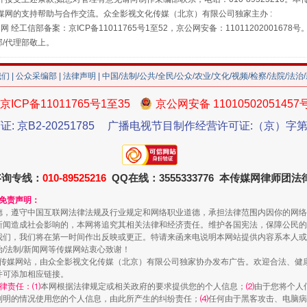
"炒鞋教程"里的骗局
媒网的支持帮助与合作交流。众全影视文化传媒（北京）有限公司独家主办 :
网 经工信部备案：京ICP备11011765号1至52，京公网安备：11011202001678号
部/代理部敬上。
我们
|
公众采编部
|
法律声明
| 中国/法制/公共/全民/公众/农业/文化/视频/检察/法院/法治
京ICP备11011765号1至35
京公网安备 11010502051457
证: 京B2-20251785
广播电视节目制作经营许可证:（京）字第3
咨询专线：
010-89525216
QQ在线：3555333776 本传媒网律师团
珠宝鉴定乱象
和免责声明：
德，遵守中国互联网法律法规及行业规定和网络职业道德，承担法律范围内因你的网络
新闻造成社会影响的，本网将追究其相关法律和经济责任。维护各国宪法，保障公民的
我们，我们将在第一时间作出反映或更正。特请来函来电说明本网站提供内容系本人或
治/法制/新闻网等传媒网站衷心致谢！
新闻网等传媒网站，由众全影视文化传媒（北京）有限公司独家协办发布广告。欢迎合法、
并可添加相应链接。
律责任：⑴
本网根据法律规定或相关政府的要求提供您的个人信息；
⑵
由于您将个人
列明的情况使用您的个人信息，由此所产生的纠纷责任；
⑷
任何由于黑客攻击、电脑病