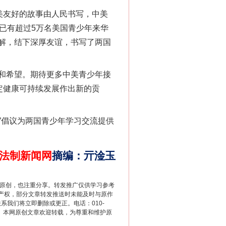
美友好的故事由人民书写，中美
“神药”背后的真相
，已有超过5万名美国青少年来华
解，结下深厚友谊，书写了两国
和希望。期待更多中美青少年接
定健康可持续发展作出新的贡
”倡议为两国青少年学习交流提供
法官巧妙执行解纠纷
法制新闻网
摘编
：
亓淦玉
重原创，也注重分享。转发推广仅供学习参考
产权，部分文章转发推送时未能及时与原作
联系我们将立即删除或更正。电话：010-
2 1号。本网原创文章欢迎转载，为尊重和维护原