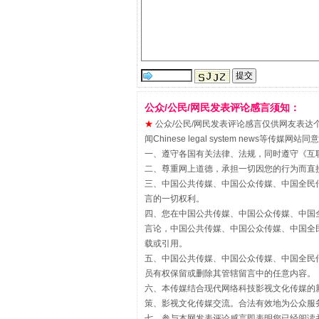
公众/公民/网民发表评论感言须知：
★
公众/公民/网民发表评论感言仅供网友表达个人看法
闻Chinese legal system new
“刷贴”乱象丛生
一、遵守各国有关法律、法规，同时遵守《
互
二、尊重网上道德，承担一切因您的行为而直
三、中国公共传媒、中国公众传媒、中国全民传媒China 
言的一切权利。
四、您在中国公共传媒、中国公众传媒、中国全民传媒Chin
言论，中国公共传媒、中国公众传媒、中国全民传媒China
载或引用。
五、中国公共传媒、中国公众传媒、中国全民传媒China 
员有权保留或删除其管辖留言中的任意内容。
六、本传媒结合现代网络科技影视文化传媒的新
策、影视文化传媒交流。合法有效地为公众服
七、参与本网发表评论感言即表明您已经阅读并