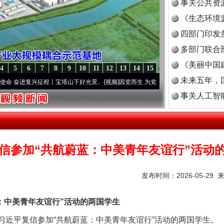
事关公共资
《生态环境
读
四部门印发
多部门联合
《美丽中国
4
5
6
7
8
9
10
11
12
13
14
15
未来五年，
进复兴征程丨宝塔山下好光景..
·[视频]
因党而生 为党而战——百年“纪”事⑧加强纪律..
·
事关人工智
信参加“共航蔚蓝：中美青年友谊行”活动
发布时间：2026-05-29 
中美青年友谊行”活动的两国学生
习近平复信参加“共航蔚蓝：中美青年友谊行”活动的两国学生。