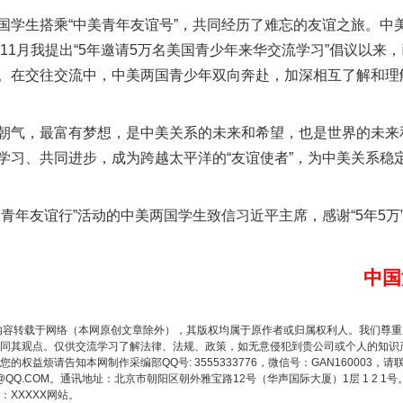
生搭乘“中美青年友谊号”，共同经历了难忘的友谊之旅。中
茶叶“炒上天”
年11月我提出“5年邀请5万名美国青少年来华交流学习”倡议以来
。在交往交流中，中美两国青少年双向奔赴，加深相互了解和理
气，最富有梦想，是中美关系的未来和希望，也是世界的未来
学习、共同进步，成为跨越太平洋的“友谊使者”，为中美关系稳
年友谊行”活动的中美两国学生致信习近平主席，感谢“5年5万
谢谢有你温暖了四季
中国
内容转载于网络（本网原创文章除外），其版权均属于原作者或归属权利人。我们尊
同其观点。仅供交流学习了解法律、法规、政策，如无意侵犯到贵公司或个人的知识
权益烦请告知本网制作采编部QQ号: 3555333776，微信号：GAN160003，请
3776@QQ.COM。通讯地址：北京市朝阳区朝外雅宝路12号（华声国际大厦）1层 1 
XXXXX网站。