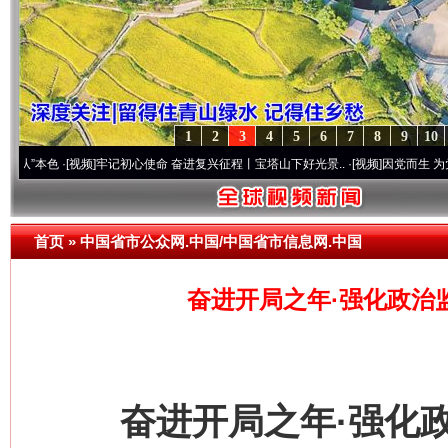
1
2
3
4
5
6
7
8
9
10
色
·[视频]
牢记初心使命 奋进复兴征程丨宝塔山下好光景..
·[视频]
因党而生 为党而战——百
首页
»
中国省市公众网.中国/中国省市信息网.中国
奋进开局之年·强化政治
奋进开局之年·强化政