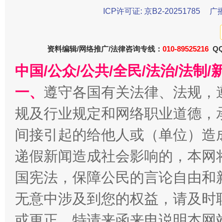
ICP许可证: 京B2-20251785
广
今
在谋一域中谋全局
资料编辑/网络推广/法律咨询专线：
010-89525216
QQ
中国/公众/公共/全民/法治/法
一、
遵守各国有关法律、法规，
规及行业规定和网络职业道德，
间接引起的给他人或（单位）造
递假新闻造成社会影响的，本网
习近平的博鳌关键词
国宪法，保障公民的言论自由和
魏明亮
无意中涉及到您的权益，请及时
或更正。特请来函来电说明本网