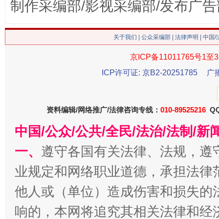
制作采编部/影视采编部/发布广告
关于我们
|
公众采编部
|
法律声明
| 中国
京ICP备11011765号1至3
ICP许可证: 京B2-20251785
广
揭批美国五大"原罪"
"炒
资料编辑/网络推广/法律咨询专线：
010-89525216
QQ
中国/公众/公共/全民/法治/法制/
一、
遵守各国有关法律、法规，遵
业规定和网络职业道德，承担法律
他人或（单位）造成伤害和损失的
响的，本网将追究其相关法律和经
解纷+调解+退费，一次搞定