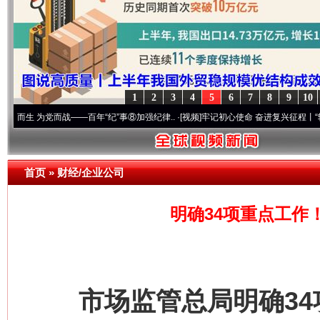
1
2
3
4
5
6
7
8
9
10
——百年“纪”事⑧加强纪律..
·[视频]
牢记初心使命 奋进复兴征程丨“转折之城”激荡..
·[视
首页
»
财经/企业公司
明确34项重点工作
市场监管总局明确34