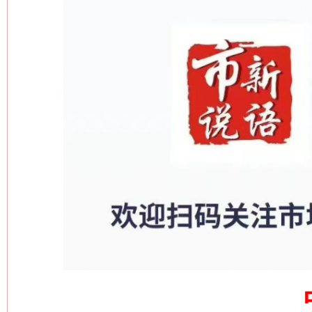
习近平的博鳌关键词
魏明亮
生
“刷贴”乱象丛生