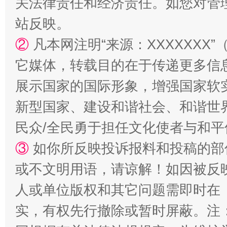
关法律责任和经济责任。如您对管
站反映。
②
凡本网注明“来源：XXXXXX
它媒体，转载目的在于传递更多信
展示国家的国际形象，增强国家软
新型国家、建设和谐社会、和谐世界
民众/全民勇于担任文化使者与和
漫山遍野的桃花与雪山、麦地、白藏房
除了
③
如你所反映投诉报料和投稿的部
或不文明用语，请谅解！如因被反
人或单位版权和其它问题需即时在
实，有权先行撤除或暂时屏蔽。注