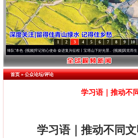
1
2
3
4
5
6
7
8
9
10
本色
·[视频]
牢记初心使命 奋进复兴征程丨宝塔山下好光景..
·[视频]
因党而生 为党而战—
首页
»
公众论坛/评论
学习语｜推动不
学习语｜推动不同文明