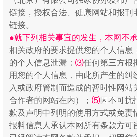
链接，授权合法、健康网站和报刊
链接。
生
“刷贴”乱象丛生
●就下列相关事宜的发生，本网不
相关政府的要求提供您的个人信息
的个人信息泄漏；
⑶
任何第三方根
用您的个人信息，由此所产生的纠
入或政府管制而造成的暂时性网站
合作者的网站在内）；
⑸
因不可抗
揭批美国五大"原罪"
"炒
款及声明中列明的使用方式或免责
报料信息人承认本网所有条款方可