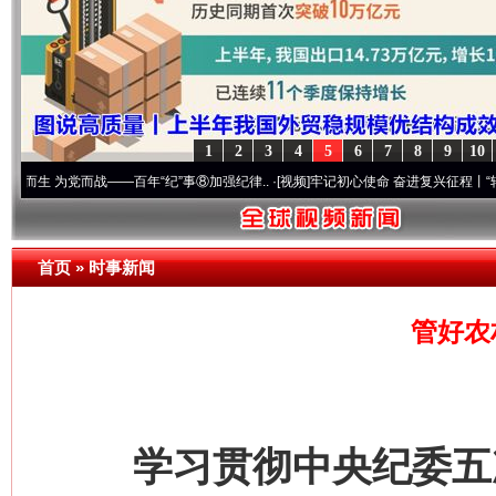
1
2
3
4
5
6
7
8
9
10
党而战——百年“纪”事⑧加强纪律..
·[视频]
牢记初心使命 奋进复兴征程丨“转折之城”激荡
首页
»
时事新闻
管好农
学习贯彻中央纪委五次