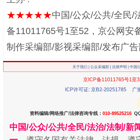
★★★★★
中国/公众/公共/全民/
备11011765号1至52，京公网安备：
生
“刷贴”乱象丛生
制作采编部/影视采编部/发布广告
关于我们
|
公众采编部
|
法律声明
| 中国
京ICP备11011765号1至3
ICP许可证: 京B2-20251785
广
资料编辑/网络推广/法律咨询专线：
010-89525216
QQ
揭批美国五大"原罪"
"炒
中国/公众/公共/全民/法治/法制/
一、
遵守各国有关法律、法规，遵