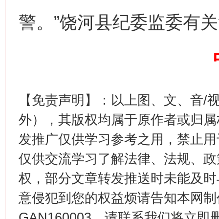
警。”饶河县纪委监委有
生
“刷贴”乱象丛生
【免责声明】：以上图、文、音/
外），其版权均属于原作者或归属
发推广仅供学习参考之用，禁止用
仅供交流学习了解法律、法规、政
权，部分文章转发推送时未能及时
意侵犯到您的权益烦请告知本网制作采编
揭批美国五大"原罪"
"炒
GAN160003，请联系我们将立即删