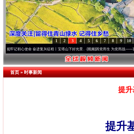
1
2
3
4
5
6
7
8
9
10
初心使命 奋进复兴征程丨宝塔山下好光景..
·[视频]
因党而生 为党而战——百年“纪”事⑧
首页
»
时事新闻
提升
提升