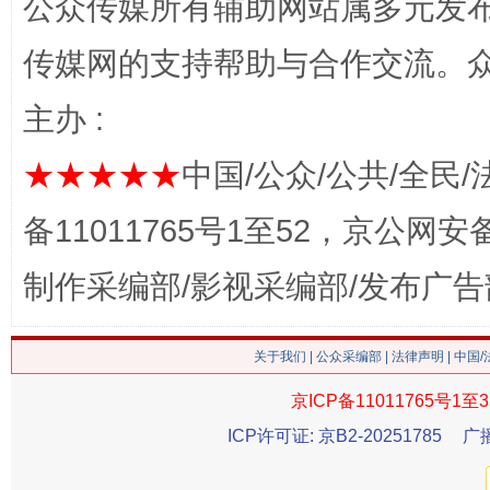
公众传媒所有辅助网站属多元发
传媒网的支持帮助与合作交流。
这是一记警钟！
谢
主办 :
★★★★★
中国/公众/公共/全民/
备11011765号1至52，京公网安备：
制作采编部/影视采编部/发布广告
今
关于我们
|
公众采编部
|
法律声明
| 中国
在谋一域中谋全局
京ICP备11011765号1至3
ICP许可证: 京B2-20251785
广