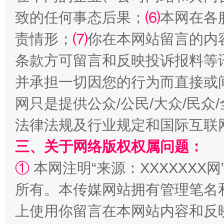
致的任何事态后果；
⑹
本网在各
解纷+调解+退费，一次搞定
责情形；
⑺
你在本网站留言的内
条款方可留言和反映投诉报料等
并承担一切因您的行为而直接或
网只是提供公众/公民/大众/民
法律法规及行业规定和国际互联
三、关于网络版权权属问题：
站台名比不上好声名
①
本网注明“来源：XXXXXXX网
所有。本传媒网站拥有管理笔名
上使用你留言在本网站内容和反