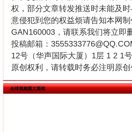
权，部分文章转发推送时未能及时
意侵犯到您的权益烦请告知本网制作采编
GAN160003，请联系我们将立即删
投稿邮箱：3555333776@QQ
习近平的博鳌关键词
12号（华声国际大厦）1层 1 2
魏明亮
原创权利，请转载时务必注明原创作
全球视频图文新闻
生