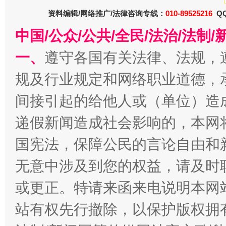
资料编辑/网络推广/法律咨询专线：
010-89525216
QQ
中国/公众/公共/全民/法治/法
一、
遵守各国有关法律、法规，
习近平的博鳌关键词
规及行业规定和网络职业道德，
魏明亮
间接引起的给他人或（单位）造
递假新闻造成社会影响的，本网
国宪法，保障公民的言论自由和
无意中涉及到您的权益，请及时
或更正。特请来函来电说明本网
站有权先行撤除，以保护版权拥有者
生
“刷贴”乱象丛生