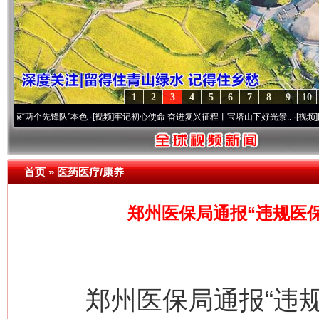
1
2
3
4
5
6
7
8
9
10
个先锋队”本色
·[视频]
牢记初心使命 奋进复兴征程丨宝塔山下好光景..
·[视频]
因党而生 
首页
»
医药医疗/康养
郑州医保局通报“违规医
郑州医保局通报“违规