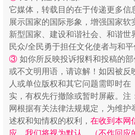
站台名比不上好声名
它媒体，转载目的在于传递更多信
展示国家的国际形象，增强国家软
新型国家、建设和谐社会、和谐世界
民众/全民勇于担任文化使者与和
③
如你所反映投诉报料和投稿的部
或不文明用语，请谅解！如因被反
漫山遍野的桃花与雪山、麦地、白藏房
除了
人或单位版权和其它问题需即时在
实，有权先行撤除或暂时屏蔽。注
网根据有关法律法规规定，为维护
述权和知情权的权利，
在收到本网
应，我们将视为默认。（不作回应