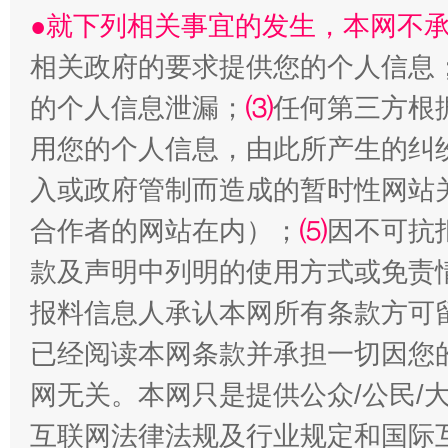
●就下列相关事宜的发生，本网不
相关政府的要求提供您的个人信息
的个人信息泄漏；
⑶
任何第三方根
生
“刷贴”乱象丛生
用您的个人信息，由此所产生的纠
入或政府管制而造成的暂时性网站
合作者的网站在内）；
⑸
因不可抗
款及声明中列明的使用方式或免责
报料信息人承认本网所有条款方可
已经阅读本网条款并承担一切因您
揭批美国五大"原罪"
"炒
网无关。本网只是提供公众/公民/
互联网法律法规及行业规定和国际