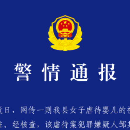
茶叶“炒上天”