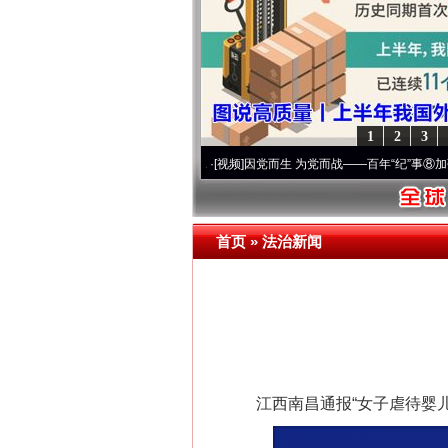
1
2
3
进复兴征程丨宝塔山下好光景..
·[视频]
因党而生 为党而战——百年“纪”事⑧加强纪律..
首页
»
法治新闻
江西南昌通报“女子虐待婴儿