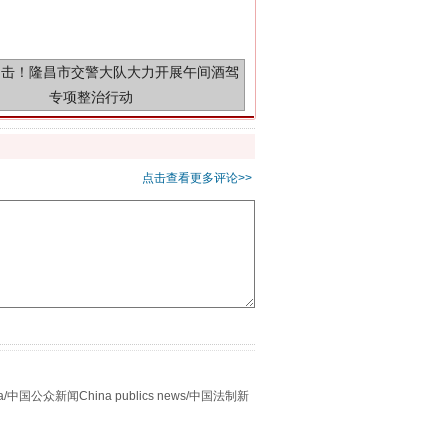
重拳出击！专项整治午间酒驾
点击查看更多评论>>
“谁都不怕”的他落马了
众新闻China publics news/中国法制新