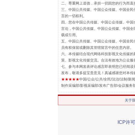
二、尊重网上道德，承担一切因您的行为而直
三、中国公共传媒、中国公众传媒、中国全民传媒China 
言的一切权利。
四、您在中国公共传媒、中国公众传媒、中国全民传媒Chin
漫山遍野的桃花与雪山、麦地、白
言论，中国公共传媒、中国公众传媒、中国全民传媒China
载或引用。
五、中国公共传媒、中国公众传媒、中国全民传媒China 
员有权保留或删除其管辖留言中的任意内容。
六、本传媒结合现代网络科技影视文化传媒的新
策、影视文化传媒交流。合法有效地为公众服
七、参与本网发表评论感言即表明您已经阅读并
发布，敬请多提宝贵意见！真诚感谢您对本传
★★★★★
中国/公众/公共/全民/法治/法制/新闻
制作采编部/影视采编部/发布广告部/会议服务
关于
招工难、用工荒背后
ICP许可