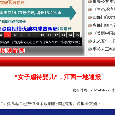
事关公共资
《生态环境
读
四部门印发
多部门联合
《美丽中国
4
5
6
7
8
9
10
11
12
13
14
15
未来五年，
·[视频]
牢记初心使命 奋进复兴征程丨“转折之城”激荡..
·[视频]
牢记初心使命 奋进复兴征
事关人工智
“女子虐待婴儿”，江西一地通报
发布时间：2026-04-22 
”：婴儿母亲已被依法采取刑事强制措施。通报全文如下：