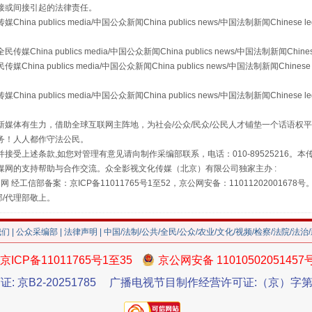
接或间接引起的法律责任。
publics media/中国公众新闻China publics news/中国法制新闻Chinese l
a publics media/中国公众新闻China publics news/中国法制新闻Chinese
藏房
除了知识还要"留白"
 publics media/中国公众新闻China publics news/中国法制新闻Chinese 
publics media/中国公众新闻China publics news/中国法制新闻Chinese l
媒体有生力，借助全球互联网主阵地，为社会/公众/民众/公民人才铺垫一个话语权平
务！人人都作守法公民。
接受上述条款,如您对管理有意见请向制作采编部联系，电话：010-89525216。
媒网的支持帮助与合作交流。众全影视文化传媒（北京）有限公司独家主办 :
网 经工信部备案：京ICP备11011765号1至52，京公网安备：11011202001678号
部/代理部敬上。
我们
|
公众采编部
|
法律声明
| 中国/法制/公共/全民/公众/农业/文化/视频/检察/法院/法治
送你一朵小红花
京ICP备11011765号1至35
京公网安备 11010502051457
证: 京B2-20251785
广播电视节目制作经营许可证:（京）字第3