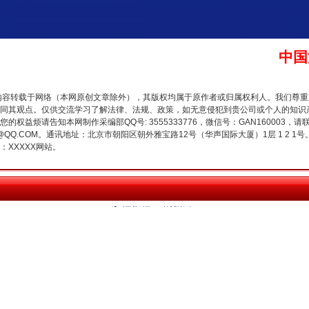
中国
内容转载于网络（本网原创文章除外），其版权均属于原作者或归属权利人。我们尊
同其观点。仅供交流学习了解法律、法规、政策，如无意侵犯到贵公司或个人的知识
权益烦请告知本网制作采编部QQ号: 3555333776，微信号：GAN160003，请
"炒鞋教程"里的骗局
3776@QQ.COM。通讯地址：北京市朝阳区朝外雅宝路12号（华声国际大厦）1层 1 
XXXXX网站。