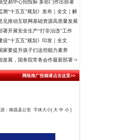
源交易中心招投标 多部门作出部署
监测“十五五”规划》发布｜全文｜解
意见推动互联网基础资源高质量发展
部署开展安全生产“打非治违”工作
建设“十五五”规划》印发｜全文
国家要提升孩子们这些能力素养
程丨红船起航处 潮起..
·[视频]
一首歌的时间，读懂乐至的“诗与远方”
·[视频]
从《水浒传
能发展，国务院常务会作最新部署⇒
网络推广投稿请点击这里>>
来源：
南昌县公安
字体大小[
大
中
小
]