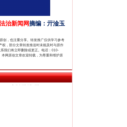
法治新闻网
摘编
：
亓淦玉
重原创，也注重分享。转发推广仅供学习参考
产权，部分文章转发推送时未能及时与原作
联系我们将立即删除或更正。电话：010-
习近平的“航天情”
2 1号。本网原创文章欢迎转载，为尊重和维护原