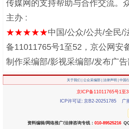
传媒网的支持帮助与合作交流。
主办 :
★★★★★
中国/公众/公共/全民/
备11011765号1至52，京公网安备：
这是一记警钟！
谢
制作采编部/影视采编部/发布广告
关于我们
|
公众采编部
|
法律声明
| 中国
京ICP备11011765号1至3
ICP许可证: 京B2-20251785
广
资料编辑/网络推广/法律咨询专线：
010-89525216
QQ
今
在谋一域中谋全局