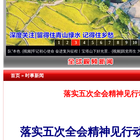
1
2
3
4
5
6
7
8
9
10
色
·[视频]
牢记初心使命 奋进复兴征程丨宝塔山下好光景..
·[视频]
因党而生 为党而战——
首页
»
时事新闻
落实五次全会精神见行
落实五次全会精神见行