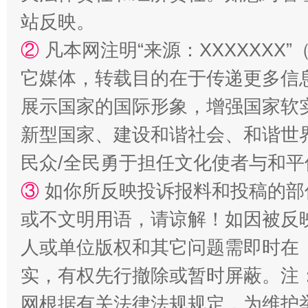
站反映。
②
凡本网注明“来源：XXXXXX
它媒体，转载目的在于传递更多信
展示国家的国际形象，增强国家软
新型国家、建设和谐社会、和谐世界
漫山遍野的桃花与雪山、麦地、白藏房
除了
民众/全民勇于担任文化使者与和
③
如你所反映投诉报料和投稿的部
或不文明用语，请谅解！如因被反
人或单位版权和其它问题需即时在
实，有权先行撤除或暂时屏蔽。注
网根据有关法律法规规定，为维护