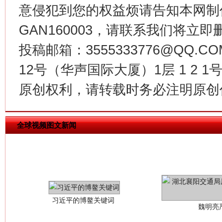
意侵犯到您的权益烦请告知本网制作采编
今
在谋一域中谋全局
GAN160003，请联系我们将立即删
投稿邮箱：3555333776@QQ
12号（华声国际大厦）1层 1 2
原创权利，请转载时务必注明原创作
全球视频图文新闻
习近平的博鳌关键词
魏明亮