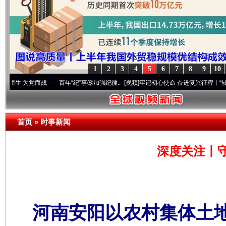
1
2
3
4
5
6
7
8
9
10
党而战——百年“纪”事⑧加强纪律..
·[视频]
牢记初心使命 奋进复兴征程丨“转折之城”激荡.
首页
»
时事新闻
深度关注丨
河南安阳以农村集体土地