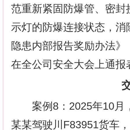
范重新紧固防爆管、密封
示灯的防爆连接状态，消
隐患内部报告奖励办法》，
在全公司安全大会上通报
案例8：2025年10
某某驾驶川F83951货