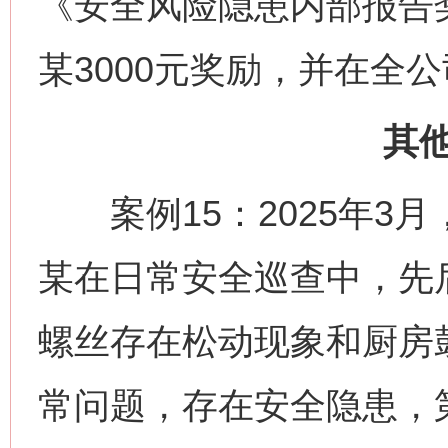
《安全风险隐患内部报告
某3000元奖励，并在全
其
案例15：2025年3
某在日常安全巡查中，先
螺丝存在松动现象和厨房
常问题，存在安全隐患，