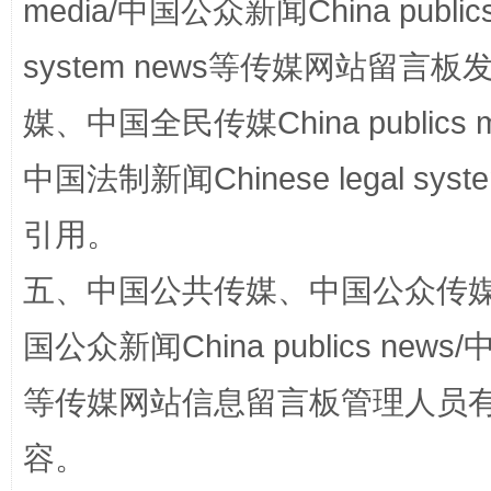
media/中国公众新闻China public
system news等传媒网站留
媒、中国全民传媒China publics me
中国法制新闻Chinese legal 
漫山遍野的桃花与雪山、麦地、白藏房
除了
引用。
五、中国公共传媒、中国公众传媒、中国全
国公众新闻China publics news/中
等传媒网站信息留言板管理人员
容。
招工难、用工荒背后