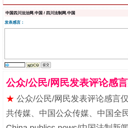
生
“刷贴”乱象丛生
中国四川法治网.中国 / 四川法制网.中国
发表感言：
揭批美国五大"原罪"
"炒
公众/公民/网民发表评论感
★
公众/公民/网民发表评论感言
共传媒、中国公众传媒、中国全民传媒Ch
China publics news/中国法制新闻