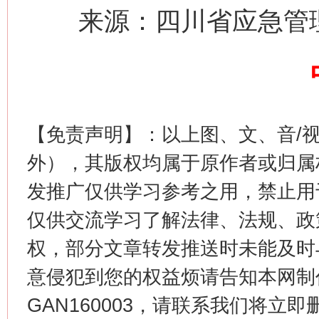
来源：四川省应急管
这是一记警钟！
谢
【免责声明】：以上图、文、音/
外），其版权均属于原作者或归属
发推广仅供学习参考之用，禁止用
仅供交流学习了解法律、法规、政
权，部分文章转发推送时未能及时
今
意侵犯到您的权益烦请告知本网制作采编
在谋一域中谋全局
GAN160003，请联系我们将立即删