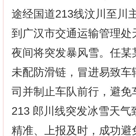
途经国道213线汶川至川主
到广汉市交通运输管理处
夜间将突发暴风雪。任某
未配防滑链，冒进易致车
司并制止车队前行，避免
213 郎川线突发冰雪天
精准、上报及时，成功避