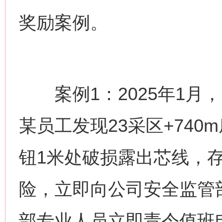
奖励案例。
案例1：2025年1月
某员工发现23采区+74
钮1米处破损露出芯线，
险，立即向公司安全监管
部专业人员立即责令值班