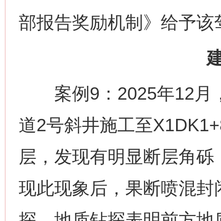
部报告奖励机制》给予该驾
案例9：2025年12月
道2号斜井施工至X1DK1
层，发现有明显断层角砾
现此现象后，果断喷混封
探，地质钻探表明前方地