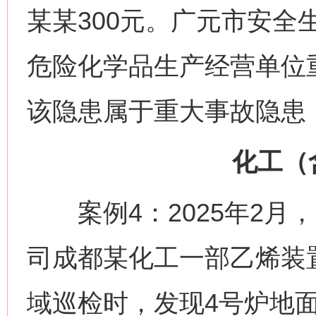
某某300元。广元市安全
危险化学品生产经营单位
该隐患属于重大事故隐患，
化工（
案例4：2025年2月
司成都某化工一部乙烯装
域巡检时，发现4号炉地