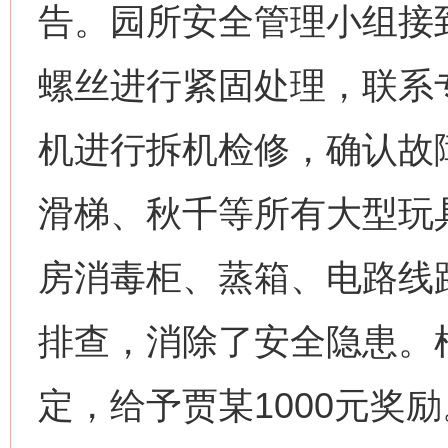
告。园所安全管理小组接
螺丝进行紧固处理，联系
机进行拆机检修，确认故
滑梯、秋千等所有大型玩
房消毒柜、蒸箱、电路线
网上购药对药下症？
排查，消除了安全隐患。
定，给予贾某1000元奖励