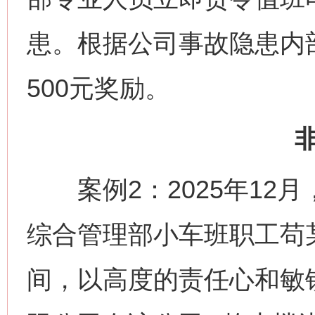
患。根据公司事故隐患内
500元奖励。
案例2：2025年12
综合管理部小车班职工苟
间，以高度的责任心和敏