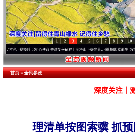
1
2
3
4
5
6
7
8
9
10
[视频]
牢记初心使命 奋进复兴征程丨宝塔山下好光景..
·[视频]
因党而生 为党而战——百年
首页
»
全民参政
深度关注丨
理清单按图索骥 抓预