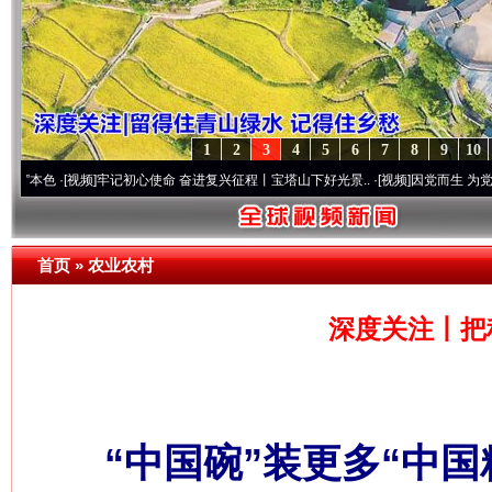
1
2
3
4
5
6
7
8
9
10
视频]
牢记初心使命 奋进复兴征程丨宝塔山下好光景..
·[视频]
因党而生 为党而战——百年
首页
»
农业农村
深度关注丨把
“中国碗”装更多“中国粮