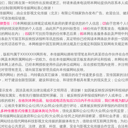
我们，我们将在第一时间作出反映或更正。特请来函来电说明本网站提供内容系本人或
治/法制/新闻网等传媒网站衷心致谢！
新闻网等传媒网站，由众全影视文化传媒（北京）有限公司独家协办发布广告。欢迎合法、
并可添加相应链接。
律责任：⑴
本网根据法律规定或相关政府的要求提供您的个人信息；
⑵
由于您将个人
列明的情况使用您的个人信息，由此所产生的纠纷责任；
⑷
任何由于黑客攻击、电脑病
者的网站在内）；
⑸
因不可抗拒导致的任何事态后果；
⑹
本网在各服务条款及声明中列
有条款方可留言和反映投诉报料等讯息投稿，其证明你已经阅读本网条款并承担一切因
民众/全民话语权平台。本网根据中国互联网法律法规及行业规定和国际互联网有关规定
作品，版权均属于XXXXXXX网所有。本传媒网站拥有管理笔名和代表某些合作伙伴在
走近一线检察官
本网及本网所属网站的一切权力。你在本传媒网站留言板发表的评论和投稿，本网站有
本网上述作品。已经本网授权使用作品的单位或网站，应在授权范围内使用，并注明“来
您对管理有意见，请向留言板管理员或向本传媒网站反映。
本传媒系列网站）的作品，均转载自其它媒体，转载目的在于传递更多信息，宣传国家的
，对于建设创新型国家、建设和谐社会、和谐世界都具有重大的现实意义；公众/公民/
显示发布，因涉及相关法律法规或不文明用语，请谅解！如因被反映投诉报料和投稿
网核实属实，有权先行撤除或暂时屏蔽。注：被反映投诉举报或报料的个人或单位，
情权的权利，
在收到本网信函、短信或电话告知后15日内不作出回应，我们将视为默
，让相关专家和公众/公民/大众/民众/全民进行评论，或将被反映投诉举报的内容转
网以多种传播形式传播主流媒体舆论为导向
，强化反腐和公众/公民/大众/民众/全民监
等传媒网站架起政府和公众/公民/大众/民众/全民之间的和谐桥梁，缓和社会矛盾，
媒网站结合现代网络科技影视文化传媒的新媒体有生力，借助全球互联网主阵地，为社会
全民对社会公共意识、法律、政策、科技、健康、安全与影视文化传媒合作交流，合法有效