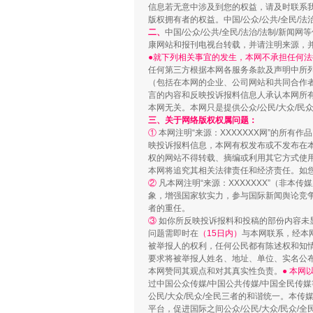
信息若无意中涉及到您的权益，请及时联系
版权拥有者的权益。中国/公众/公共/全民/法
二、
中国/公众/公共/全民/法治/法制/
康网站和报刊电视台转载，并请注明来源，
●就下列相关事宜的发生，本网不承担任何法
任何第三方根据本网各服务条款及声明中所
（包括在本网的企业、公司网站和共同合作
言的内容和反映投诉报料信息人承认本网所
本网无关。本网只是提供公众/公民/大众/
三、关于网络版权权属问题：
站台名比不上好声名
①
本网注明“来源：XXXXXXX网”的所有
映投诉报料信息，本网有权发布或不发布在
权的网站不得转载、摘编或利用其它方式使用
本网将追究其相关法律责任和经济责任。如
②
凡本网注明“来源：XXXXXXX”（非
象，增强国家软实力，参与国际新闻舆论竞争
者的重任。
③
如你所反映投诉报料和投稿的部份内容未
问题需即时在
（15日内）
与本网联系，经本
被举报人的权利，任何公民都有陈述权和知
要求将被举报人姓名、地址、单位、实名公布
本网赞同其观点和对其真实性负责。
● 本
过中国公众传媒/中国公共传媒/中国全民传媒
公民/大众/民众/全民三者的和谐统一。本传
平台，促进国际之间公众/公民/大众/民众/