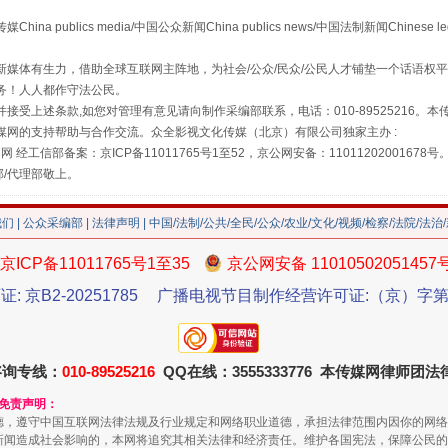
publics media/中国公众新闻China publics news/中国法制新闻Chinese l
媒体有生力，借助全球互联网主阵地，为社会/公众/民众/公民人才铺垫一个话语权平
务！人人都作守法公民。
"炒鞋教程"里的骗局
接受上述条款,如您对管理有意见请向制作采编部联系，电话：010-89525216。
媒网的支持帮助与合作交流。众全影视文化传媒（北京）有限公司独家主办 :
网 经工信部备案：京ICP备11011765号1至52，京公网安备：11011202001678号
部/代理部敬上。
我们
|
公众采编部
|
法律声明
| 中国/法制/公共/全民/公众/农业/文化/视频/检察/法院/法治
京ICP备11011765号1至35
京公网安备 11010502051457
证: 京B2-20251785
广播电视节目制作经营许可证:（京）字第3
咨询专线：
010-89525216
QQ在线：3555333776 本传媒网律师团
珠宝鉴定乱象
和免责声明：
德，遵守中国互联网法律法规及行业规定和网络职业道德，承担法律范围内因你的网络
新闻造成社会影响的，本网将追究其相关法律和经济责任。维护各国宪法，保障公民的