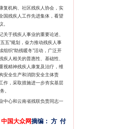
康复机构、社区残疾人协会，实
全国残疾人工作先进集体，看望
议。
记关于残疾人事业的重要论述、
“神药”背后的真相
五五”规划，奋力推动残疾人事
组织“助残暖冬”活动，广泛开
残疾人相关的普惠性、基础性、
重视精神残疾人康复及治疗，维
构安全生产和消防安全主体责
工作，采取措施进一步夯实基层
服务。
业中心和云南省残联负责同志一
法官巧妙执行解纠纷
中国大众网
摘编
：
方
付