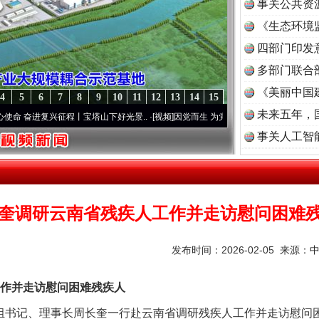
事关公共资
《生态环境
读
四部门印发
多部门联合
《美丽中国
4
5
6
7
8
9
10
11
12
13
14
15
未来五年，
进复兴征程丨宝塔山下好光景..
·[视频]
因党而生 为党而战——百年“纪”事⑧加强纪律..
事关人工智
奎调研云南省残疾人工作并走访慰问困难
发布时间：2026-02-05 来源：
作并走访慰问困难残疾人
书记、理事长周长奎一行赴云南省调研残疾人工作并走访慰问