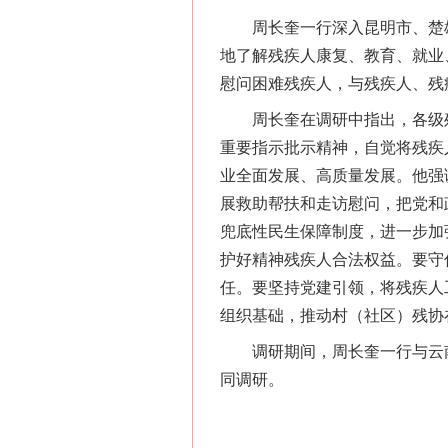
周长奎一行深入昆明市、楚雄
地了解残疾人康复、教育、就业
慰问困难残疾人，与残疾人、残
周长奎在调研中指出，各级残
网上购药对药下症？
重要指示批示精神，自觉将残疾
业全面发展、高质量发展。他强
展救助帮扶和走访慰问，把党和
兜底性民生保障制度，进一步加
护好精神残疾人合法权益。要守
任。要坚持党建引领，将残疾人
组织基础，推动村（社区）残协在
调研期间，周长奎一行与云南
同调研。
这是一记警钟！