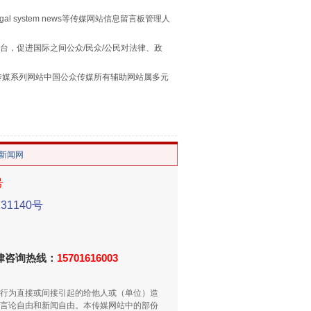
egal system news等传媒网站信息留言板管理人
台，促进国际之间公众/民众/公民对法律、政
习近平的“航天情”
本传媒系列网站中国公众传媒所有辅助网站属多元
。
/新闻网
号
1140号
法律咨询热线：
15701616003
重拳出击！专项整治午间酒驾
行为直接或间接引起的给他人或（单位）造
言论自由和新闻自由。本传媒网站中的部份