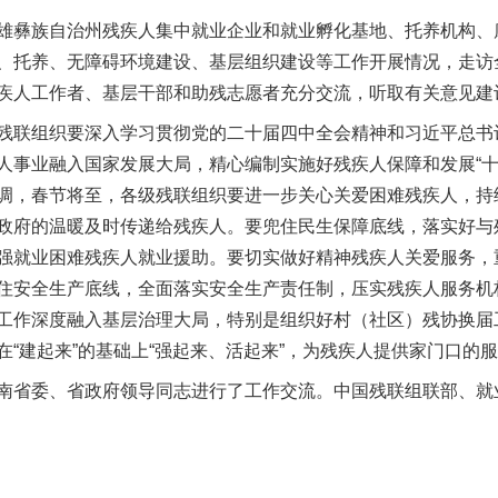
彝族自治州残疾人集中就业企业和就业孵化基地、托养机构、
、托养、无障碍环境建设、基层组织建设等工作开展情况，走访
疾人工作者、基层干部和助残志愿者充分交流，听取有关意见建
联组织要深入学习贯彻党的二十届四中全会精神和习近平总书
茶叶“炒上天”
人事业融入国家发展大局，精心编制实施好残疾人保障和发展“十
调，春节将至，各级残联组织要进一步关心关爱困难残疾人，持续
政府的温暖及时传递给残疾人。要兜住民生保障底线，落实好与
强就业困难残疾人就业援助。要切实做好精神残疾人关爱服务，
住安全生产底线，全面落实安全生产责任制，压实残疾人服务机
工作深度融入基层治理大局，特别是组织好村（社区）残协换届
“建起来”的基础上“强起来、活起来”，为残疾人提供家门口的
省委、省政府领导同志进行了工作交流。中国残联组联部、就
谢谢有你温暖了四季