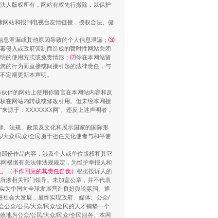
法人版权所有，网站有权先行撤除，以保护
健康网站和报刊电视台友情链接，授权合法、健
信息泄漏或其他原因导致的个人信息泄漏；
⑶
毒侵入或政府管制而造成的暂时性网站关闭
明的使用方式或免责情形；
⑺
你在本网站留
您的行为而直接或间接引起的法律责任，与
将不定期更新本声明。
“谁都不怕”的他落马了
合作伙伴的网站上使用你留言在本网站内容和反
权在网站内转载或修改引用。但未经本网授
源于：XXXXXXX网”。违反上述声明者，
法律、法规、政策及文化和展示国家的国际形
大众/民众/全民勇于担任文化使者与和平使
的部份作品内容，涉及个人或单位版权和其它
本网根据有关法律法规规定，为维护举报人和
认。（不作回应的其责任自负）
根据投诉人的
至所涉相关部门领导。未加盖公章，并不代表
督，实为中国向全球发展营造良好舆论氛围。通
促进社会大发展，最终实现政府、媒体、公众/
公众/公民/大众/民众/全民的人才铺垫一个
地为公众/公民/大众/民众/全民服务。本网