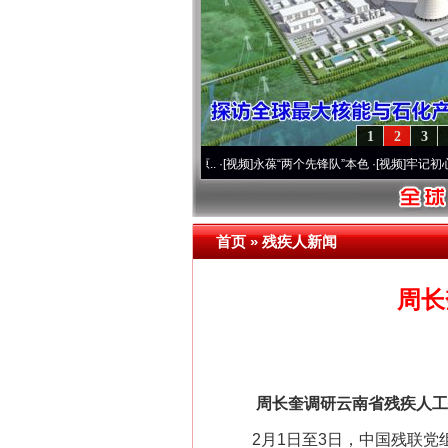
1
2
3
运营20周年 深刻改变雪域高原..
·[视频]
永葆“两个先锋队”本色
·[视频]
牢记初心使命 奋
首页
»
残疾人新闻
周长
周长奎调研云南省残疾人工
2月1日至3日，中国残联党组