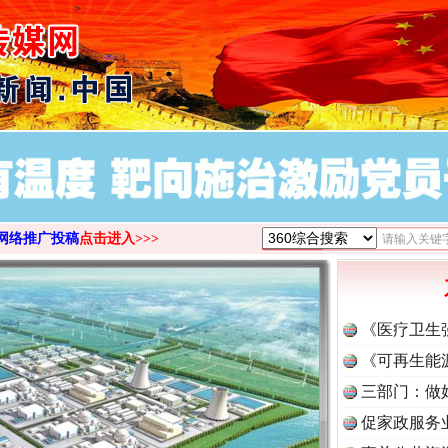
>
网络推广投稿
点击进入>>>
《医疗卫生
《可再生能
三部门：做
促家政服务