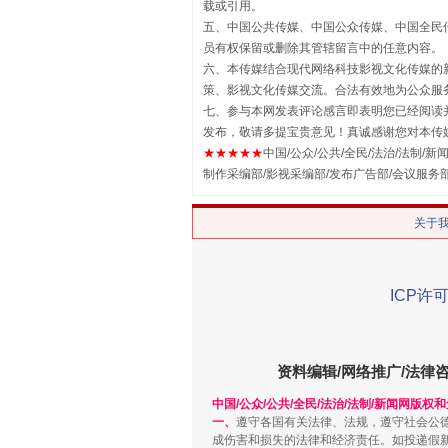
载或引用。
五、中国公共传媒、中国公众传媒、中国全民传媒China 
员有权保留或删除其管辖留言中的任意内容。
六、本传媒结合现代网络科技影视文化传媒的新
策、影视文化传媒交流。合法有效地为公众服
揭批美国五大"原罪"
七、参与本网发表评论感言即表明您已经阅读并
发布，敬请多提宝贵意见！真诚感谢您对本传
★★★★★
中国/公众/公共/全民/法治/法制/新闻
制作采编部/影视采编部/发布广告部/会议服务
关于
ICP许可
资料编辑/网络推广/法律
解纷+调解+退费，一次搞定
中国/公众/公共/全民/法治/法制/新闻网版权
一、
遵守各国有关法律、法规，遵守社会公
成伤害和损失的法律和经济责任。如投递假