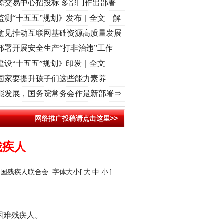
源交易中心招投标 多部门作出部署
监测“十五五”规划》发布｜全文｜解
意见推动互联网基础资源高质量发展
部署开展安全生产“打非治违”工作
建设“十五五”规划》印发｜全文
国家要提升孩子们这些能力素养
·[视频]
牢记初心使命 奋进复兴征程丨“转折之城”激荡..
·[视频]
牢记初心使命 奋进复兴征
能发展，国务院常务会作最新部署⇒
网络推广投稿请点击这里>>
残疾人
中国残疾人联合会
字体大小[
大
中
小
]
困难残疾人。