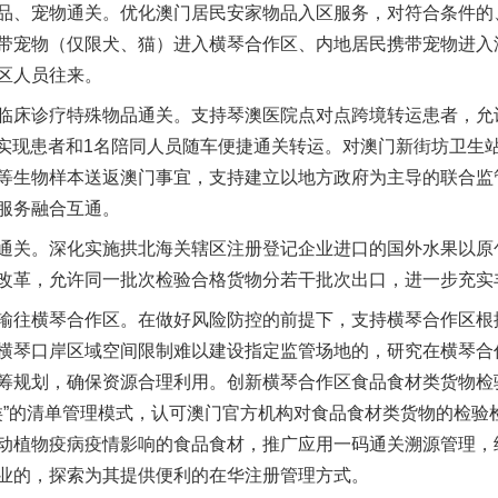
、宠物通关。优化澳门居民安家物品入区服务，对符合条件的
带宠物（仅限犬、猫）进入横琴合作区、内地居民携带宠物进入
区人员往来。
床诊疗特殊物品通关。支持琴澳医院点对点跨境转运患者，允许
道”实现患者和1名陪同人员随车便捷通关转运。对澳门新街坊卫生
等生物样本送返澳门事宜，支持建立以地方政府为主导的联合监
服务融合互通。
关。深化实施拱北海关辖区注册登记企业进口的国外水果以原
改革，允许同一批次检验合格货物分若干批次出口，进一步充实丰
往横琴合作区。在做好风险防控的前提下，支持横琴合作区根
横琴口岸区域空间限制难以建设指定监管场地的，研究在横琴合
筹规划，确保资源合理利用。创新横琴合作区食品食材类货物检
品类”的清单管理模式，认可澳门官方机构对食品食材类货物的检
动植物疫病疫情影响的食品食材，推广应用一码通关溯源管理，给
业的，探索为其提供便利的在华注册管理方式。