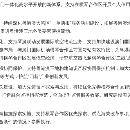
澳门一体化高水平开放的新体系。支持在横琴合作区开展个人信
茶叶“炒上天”
续深化粤港澳大湾区“一单两报”服务功能建设，拓展粤港澳海关
，促进粤港澳三地各类要素便捷流动。
。支持琴澳联动发展国际航空物流业务，支持加快建设澳门国
能布局，与澳门国际机场横琴合作区前置货站有效衔接，为粤港
持横琴合作区发展低空经济，研究航空器飞越横琴合作区“二线”
协同保护。支持粤港澳三地构建知识产权协同保护机制，加大
”等方式，护航“四新”产业创新发展。
建设。加大先进技术探索与应用，持续优化完善横琴合作区智
谢谢有你温暖了四季
心，打造融合监控指挥示范，全面提升监管服务效能。研究建设海
措施探索实施。支持横琴合作区优先探索、试点海关改革事项
合条件的情况下参照执行。