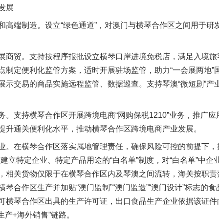
发展
端制造。设立“绿色通道”，对澳门与横琴合作区之间用于研
商贸。支持按程序报批设立横琴口岸进境免税店，满足入境旅
点制定便利化监管方案，适时开展驻场监管，助力“一会展两地”
展示交易的商品实施远程监管、数据巡查。支持琴澳“微短剧”产
支持横琴合作区开展跨境电商“网购保税1210”业务，推广应
提升通关便利化水平，推动横琴合作区跨境电商产业发展。
。在横琴合作区落实属地管理责任，确保风险可控的前提下，按
建立特定企业、特定产品用途的“白名单”制度，对“白名单”中企
，相关货物仅限于在横琴合作区内及琴澳之间流转，海关按职责
琴合作区生产并加贴“澳门监制”“澳门监造”“澳门设计”标志的
可横琴合作区出具的生产许可证，出口食品生产企业依据该证件
生产+海外销售”链路。