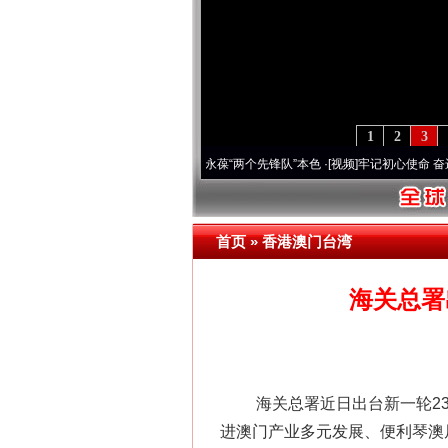
1
2
3
年 深刻改变雪域高原..
·[视频]
永葆“两个先锋队”本色
·[视频]
牢记初心使命 奋进复兴征程
首页
»
香港澳门台湾
海关总署
海关总署近日出台新一轮23
进澳门产业多元发展、便利琴澳