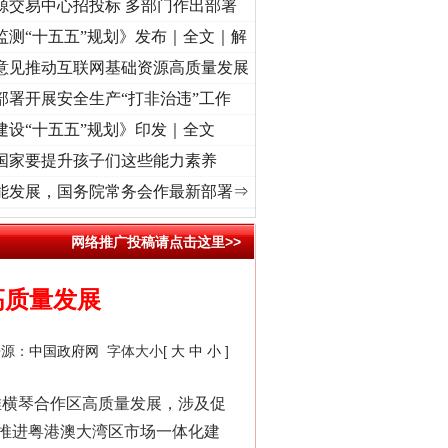
源交易中心招投标 多部门作出部署
监测“十五五”规划》发布｜全文｜解
意见推动互联网基础资源高质量发展
部署开展安全生产“打非治违”工作
建设“十五五”规划》印发｜全文
国家要提升孩子们这些能力素养
初心使命 奋进复兴征程丨“转折之城”激荡..
·[视频]
牢记初心使命 奋进复兴征程丨红船起
能发展，国务院常务会作最新部署⇒
网络推广投稿请点击这里>>
高质量发展
来源：
中国政府网
字体大小[
大
中
小
]
横琴合作区高质量发展，涉及促
推进粤港澳大湾区市场一体化建