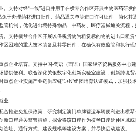
支持对经“一线”进口并用于在横琴合作区开展生物医药研发
药品免于办理药材进口批件、药品通关单等进口许可证件，简化其
监管机制，优化进出境特殊物品、中药材、医疗器械通关流程，
。支持横琴合作区开展以保税货物为租赁标的物的进出口租赁
作区困难的重大技术装备及其零部件，在确保有效监管和执行现
。
点企业培育。支持中国-葡语（西语）国家经济贸易服务中心建
场提供便利。联合深化关银数字化创新实验室建设，创新跨境贸
对重点企业实施产业链供应链“1+N”组团培育认证模式，加强技
。
就业
合推进免担保政策，研究制定澳门单牌营运车辆便利进出横琴
创新口岸通关监管措施，探索将该口岸作为横琴口岸延伸区域或
划选址、通行方式、建设规模等建设方案，并尽快启动建设。