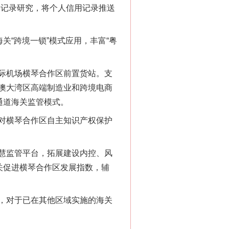
用记录研究，将个人信用记录推送
“神药”背后的真相
“跨境一锁”模式应用，丰富“粤
际机场横琴合作区前置货站。支
澳大湾区高端制造业和跨境电商
通道海关监管模式。
对横琴合作区自主知识产权保护
慧监管平台，拓展建设内控、风
法官巧妙执行解纠纷
关促进横琴合作区发展指数，辅
，对于已在其他区域实施的海关