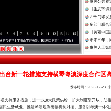
事关公共资
《生态环境
读
四部门印发
多部门联合
《美丽中国
4
5
6
7
8
9
10
11
12
13
14
15
未来五年，
丨宝塔山下好光景..
·[视频]
因党而生 为党而战——百年“纪”事⑧加强纪律..
·[视频]
牢记
事关人工智
出台新一轮措施支持横琴粤澳深度合作区
发布时间：2025-12-23 
项支持服务措施，进一步加大政策供给，扩大制度型开放，助推
居民生活就业、推进琴澳规则衔接机制对接、服务以琴澳一体化