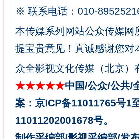
※ 联系电话：010-8952521
生
“刷贴”乱象丛生
本传媒系列网站公众传媒网
提宝贵意见！真诚感谢您对
众全影视文化传媒（北京）有
★★★★★
中国/公众/公共/
揭批美国五大"原罪"
"炒
案：京ICP备11011765号
11011202001678号。
制作采编部/影视采编部/发