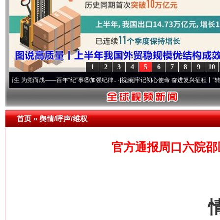
1
2
3
4
5
6
7
8
9
10
党而战——百年“纪”事⑧加强纪律..
·[视频]
牢记初心使命 奋进复兴征程丨“转折之城”激荡
首页
»
舆情/呼声/维权
官方通报周口六院邵