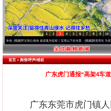
1
2
3
4
5
6
7
8
9
10
视频]
牢记初心使命 奋进复兴征程丨宝塔山下好光景..
·[视频]
因党而生 为党而战——百年“
首页
»
舆情/呼声/维权
广东虎门通报“高架4车道
广东东莞市虎门镇人民