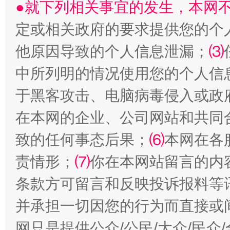
●就下列相关事宜的发生，本网
定或相关政府的要求提供您的个
他原因导致的个人信息泄漏；
⑶
揭批美国五大"原罪"
"炒
中所列明的情况使用您的个人信
于黑客攻击、电脑病毒侵入或政
在本网的企业、公司网站和共同
致的任何事态后果；
⑹
本网在各
责情形；
⑺
你在本网站留言的内
条款方可留言和反映投诉报料等
解纷+调解+退费，一次搞定
并承担一切因您的行为而直接或
网只是提供公众/公民/大众/民