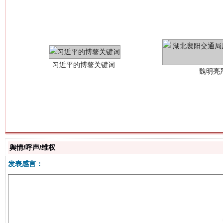
习近平的博鳌关键词
魏明亮
生
“刷贴”乱象丛生
舆情/呼声/维权
发表感言：