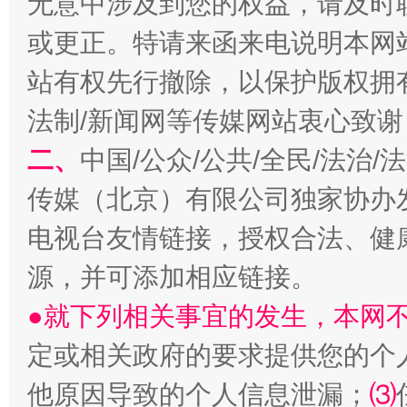
无意中涉及到您的权益，请及时
或更正。特请来函来电说明本网
站有权先行撤除，以保护版权拥有者
法制/新闻网等传媒网站衷心致谢
二、
中国/公众/公共/全民/法治
传媒（北京）有限公司独家协办
生
“刷贴”乱象丛生
电视台友情链接，授权合法、健
源，并可添加相应链接。
●就下列相关事宜的发生，本网
定或相关政府的要求提供您的个
他原因导致的个人信息泄漏；
⑶