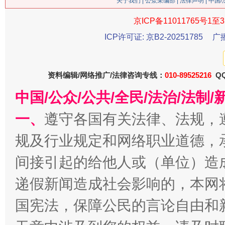
关于我们
|
公众采编部
|
法律声明
| 中国
京ICP备11011765号1至3
ICP许可证: 京B2-20251785
广
资料编辑/网络推广/法律咨询专线：
010-89525216
QQ
今
在谋一域中谋全局
中国/公众/公共/全民/法治/法
一、
遵守各国有关法律、法规，
规及行业规定和网络职业道德，
间接引起的给他人或（单位）造
递假新闻造成社会影响的，本网
国宪法，保障公民的言论自由和
习近平的博鳌关键词
魏明亮