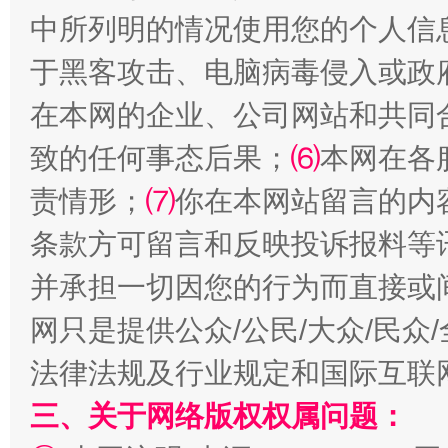
中所列明的情况使用您的个人信
揭批美国五大"原罪"
"炒
于黑客攻击、电脑病毒侵入或政
在本网的企业、公司网站和共同
致的任何事态后果；
⑹
本网在各
责情形；
⑺
你在本网站留言的内
条款方可留言和反映投诉报料等
并承担一切因您的行为而直接或
网只是提供公众/公民/大众/民
解纷+调解+退费，一次搞定
法律法规及行业规定和国际互联
三、关于网络版权权属问题：