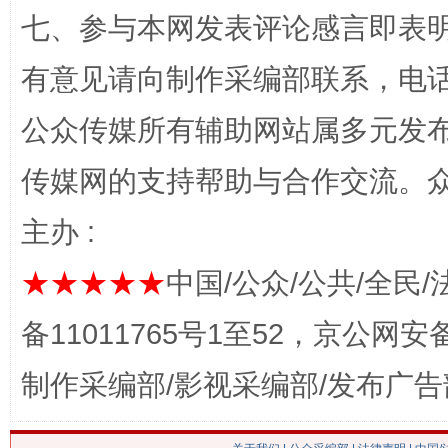
七、参与本网发表评论感言即表明
有意见请向制作采编部联系，电话：0
网上购药对药下症？
公众传媒所有辅助网站属多元发
传媒网的支持帮助与合作交流。
主办 :
★★★★★
中国/公众/公共/全民/
备11011765号1至52，京公网安备：
这是一记警钟！
谢
制作采编部/影视采编部/发布广告