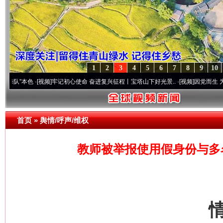
1
2
3
4
5
6
7
8
9
10
色
·[视频]
牢记初心使命 奋进复兴征程丨宝塔山下好光景..
·[视频]
因党而生 为党而战——
首页
»
舆情/呼声/维权
教师被举报使用假身份与多