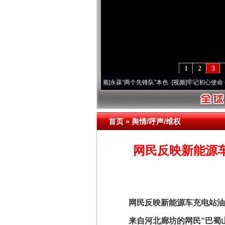
1
2
3
年 深刻改变雪域高原..
·[视频]
永葆“两个先锋队”本色
·[视频]
牢记初心使命 奋进复兴征
首页
»
舆情/呼声/维权
网民反映新能源
网民反映新能源车充电站油车
来自河北廊坊的网民“巴蜀山