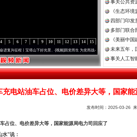
事关公共资
《生态环境
读
四部门印发
多部门联合
《美丽中国
4
5
6
7
8
9
10
11
12
13
14
15
未来五年，
程丨宝塔山下好光景..
·[视频]
因党而生 为党而战——百年“纪”事⑧加强纪律..
·[视频]
牢
事关人工智
车充电站油车占位、电价差异大等，国家能
发布时间：2025-03-26 
占位、电价差异大等，国家能源局电力司回应了
水”说：