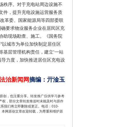
场秩序。对于充电站周边设施不
文件，提升充电设施运营服务质
展改革委、国家能源局等四部委联
，明确要求物业服务企业在居民区充
协助现场勘查、施工。《国务院
要“以城市为单位加快制定居住区
等基层管理机构责任，建立‘一站
指导力度，加快推进居住区充电设
法治新闻网
摘编
：
亓淦玉
重原创，也注重分享。转发推广仅供学习参考
产权，部分文章转发推送时未能及时与原作
联系我们将立即删除或更正。电话：010-
2 1号。本网原创文章欢迎转载，为尊重和维护原