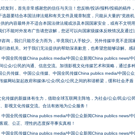
稿已经发到，首先非常感谢您的信任与关注！您反映/投诉/报料/投稿的稿
选题要结合本国法律法规和有关文件及规章制度，只能从大量的“党政机关部
您提供的内容最终并不适合本国法律法规或涉及本国国家安全，或有不文明
我们不能对外发布广告请您谅解，您还可以向国家级媒体反映情况及通过
律咨询，我们只能尽全力而为，毕竟我们人手较少。另外传媒毕竟不是国
级行政机关。对于我们无法提供的帮助深表歉意，也希望您能够谅解。感
茶叶“炒上天”
hina publics media/中国公众新闻China publics news/中国法制
之间公众/公民的沟通、信息交流。加强影视文化传媒艺术和策略，通过多
、中国公众传媒、中国全民传媒China publics media/中国公众新闻Chi
tem news等传媒网站架起政府和媒体/公众/民众/公民之间的和谐桥梁，缓和
化传媒的新媒体有生力，借助全球互联网主阵地，为社会/公众/民众/公
策、影视文化传媒交流。合法有效地为公众服务！
hina publics media/中国公众新闻China publics news/中国法制
以客观、公正、理性的态度探寻事实真相！
谢谢有你温暖了四季
hina publics media/中国公众新闻China publics news/中国法制