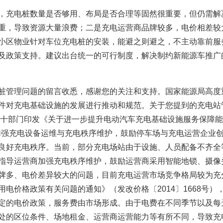
充电桩数量是否够用、布局是否合理等固然很重要，但仍需解
重，导致资源大量浪费；二是充电运营商品牌较多，电价相差较
小区物业针对车位充电桩的安装，能避之则避之，不主动靠前服
及政策支持。建议出台统一的可行制度，解决制约新能源车推广
管理问题的留言收悉，感谢您的关注和支持。国家能源局高度
件对充电基础设施的发展进行推动和规范。关于您提到的充电站
委等十部门印发《关于进一步提升电动汽车充电基础设施服务保障
出要加强充电设备运维与充电秩序维护，鼓励停车场与充电运营企业
良好充电秩序。当前，部分充电场站由于设施、人员配备不齐全
指导运营商加强充电秩序维护，鼓励运营商采用智能地锁、摄像
牌多、电价差异较大的问题，目前充电运营市场竞争格局较为充
电价格政策有关问题的通知》（发改价格〔2014〕1668号
定的电价政策，服务费由市场形成。由于电费在不同季节以及每
处的区位条件、场地租金、运营商运营能力等有所不同，导致充