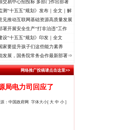
源交易中心招投标 多部门作出部署
监测“十五五”规划》发布｜全文｜解
意见推动互联网基础资源高质量发展
部署开展安全生产“打非治违”工作
建设“十五五”规划》印发｜全文
国家要提升孩子们这些能力素养
记初心使命 奋进复兴征程丨“转折之城”激荡..
·[视频]
牢记初心使命 奋进复兴征程丨红船
能发展，国务院常务会作最新部署⇒
网络推广投稿请点击这里>>
源局电力司回应了
来源：
中国政府网
字体大小[
大
中
小
]