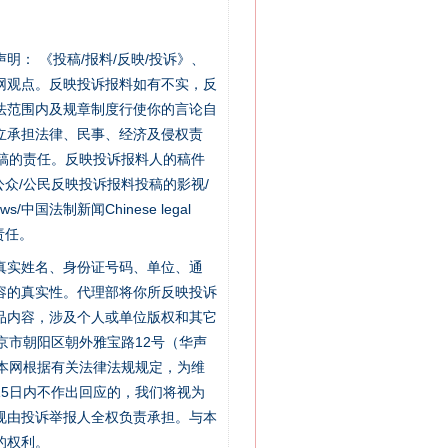
站严肃声明： 《投稿/报料/反映/投诉》、
网观点。反映投诉报料如有不实，反
法范围内及规章制度行使你的言论自
立承担法律、民事、经济及侵权责
稿的责任。反映投诉报料人的稿件
众/公民反映投诉报料投稿的影视/
s/中国法制新闻Chinese legal
责任。
的真实姓名、身份证号码、单位、通
容的真实性。代理部将你所反映投诉
品内容，涉及个人或单位版权和其它
京市朝阳区朝外雅宝路12号（华声
：本网根据有关法律法规规定，为维
5日内不作出回应的，我们将视为
规由投诉举报人全权负责承担。与本
的权利。