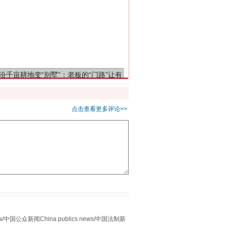
千亩耕地变“别墅”
点击查看更多评论>>
别拿“量子”当幌子
众新闻China publics news/中国法制新