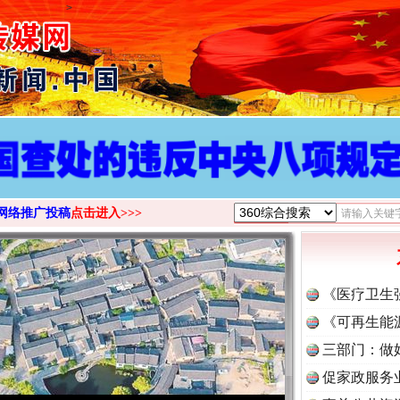
>
网络推广投稿
点击进入>>>
《医疗卫生
《可再生能
三部门：做
促家政服务