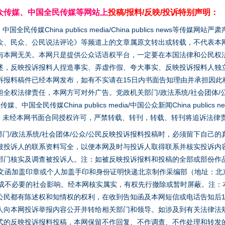
众传媒、中国全民传媒等网站上
投稿/报料/反映/投诉特别声明：
媒China publics media/China publics news等传媒网
众、民众、公民说法评论》等频道上的文章属原文转出或转载，不代表本
与本网无关。本网只是提供公众话语权平台，一定要在本国法律和公民权
述，反映投诉报料人捏造事实、弄虚作假、夸大事实、反映投诉报料人独
诉报料稿件已经本网发布，如有不实请在15日内书面告知理由并承担因此
全权法律责任，本网方可对外广告。党政机关部门/政法系统/社会团体/公
全民传媒China publics media/中国公众新闻China publics new
家版权。未经本网书面合同授权许可，严禁转载、转刊，转载、转刊将追诉法律
门/政法系统/社会团体/公众/公民反映投诉报料投稿时，必须留下自己
被投诉人的联系资料写全，以便本网及时与投诉人取得联系并核实投诉内
部门核实及调查被投诉人。注：如被反映投诉报料和投稿的全部或部份作
面文函加盖印章或个人加盖手印和身份证明快递北京制作采编部（地址：北
避免造成不必要的社会影响。经本网核实属实，有权先行撤除或暂时屏蔽。注
公民都有陈述权和知情权的权利，在收到告知函及本网短信或电话告知后1
人向本网投诉举报内容公开并转给相关部门和领导。如涉及到有关法律法
式的反映投诉报料投稿，本网保留不作回复、不作调查、不作处理和转发