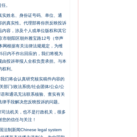
责任。
的真实姓名、身份证号码、单位、通
容的真实性。代理部将你所反映投诉
品内容，涉及个人或单位版权和其它
京市朝阳区朝外雅宝路12号（华声
：本网根据有关法律法规规定，为维
5日内不作出回应的，我们将视为
规由投诉举报人全权负责承担。与本
的权利。
件，我们将会认真研究核实稿件内容的
门/政法系统/社会团体/公众/公
用语和通讯无法联系核验、查实有关
“神药”背后的真相
法律手段解决您反映投诉的问题。
家司法机关，也不是行政机关，很多
谢您的信任与关注！
新闻Chinese legal system