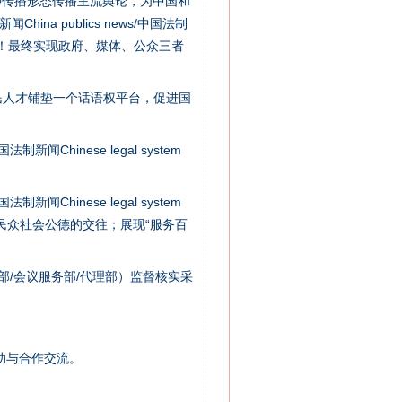
种传播形态传播主流舆论，为中国和
na publics news/中国法制
社会矛盾！最终实现政府、媒体、公众三者
民人才铺垫一个话语权平台，促进国
法官巧妙执行解纠纷
新闻Chinese legal system
新闻Chinese legal system
/民众社会公德的交往；展现“服务百
部/会议服务部/代理部）监督核实采
新中国诞生的见证
助与合作交流。