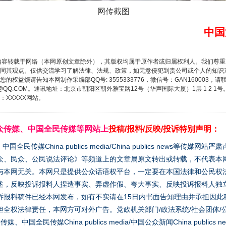
网传截图
中国
内容转载于网络（本网原创文章除外），其版权均属于原作者或归属权利人。我们尊
同其观点。仅供交流学习了解法律、法规、政策，如无意侵犯到贵公司或个人的知识
权益烦请告知本网制作采编部QQ号: 3555333776，微信号：GAN160003，请
3776@QQ.COM。通讯地址：北京市朝阳区朝外雅宝路12号（华声国际大厦）1层 1 
XXXXX网站。
众传媒、中国全民传媒等网站上
投稿/报料/反映/投诉特别声明：
媒China publics media/China publics news等传媒网
众、民众、公民说法评论》等频道上的文章属原文转出或转载，不代表本
与本网无关。本网只是提供公众话语权平台，一定要在本国法律和公民权
述，反映投诉报料人捏造事实、弄虚作假、夸大事实、反映投诉报料人独
诉报料稿件已经本网发布，如有不实请在15日内书面告知理由并承担因此
全权法律责任，本网方可对外广告。党政机关部门/政法系统/社会团体/公
全民传媒China publics media/中国公众新闻China publics new