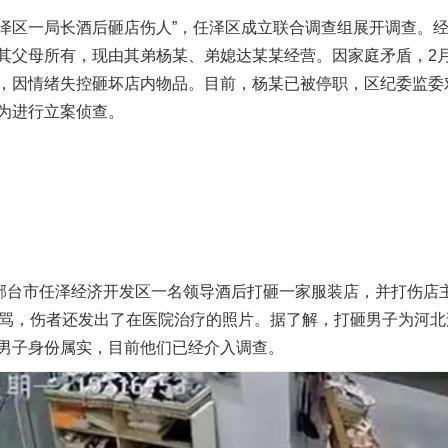
泽区一局长酒后砸店伤人”，任泽区成立联合调查组展开调查。
其父母所有，现由其弟杨某、弟媳达某某经营。因家庭矛盾，2月
，因情绪失控砸坏店内物品。目前，杨某已被停职，区纪委监委
为进行立案侦查。
台市任泽经济开发区一名领导酒后打砸一家服装店，并打伤店主。
边骂，伤者还发出了在医院治疗的照片。据了解，打砸男子为河
男子身份属实，目前他们已经介入调查。