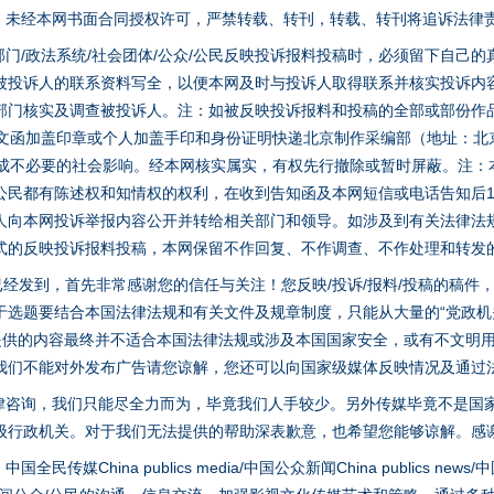
家版权。未经本网书面合同授权许可，严禁转载、转刊，转载、转刊将追诉法律
门/政法系统/社会团体/公众/公民反映投诉报料投稿时，必须留下自己
被投诉人的联系资料写全，以便本网及时与投诉人取得联系并核实投诉内
部门核实及调查被投诉人。注：如被反映投诉报料和投稿的全部或部份作
面文函加盖印章或个人加盖手印和身份证明快递北京制作采编部（地址：北
避免造成不必要的社会影响。经本网核实属实，有权先行撤除或暂时屏蔽。注
公民都有陈述权和知情权的权利，在收到告知函及本网短信或电话告知后1
人向本网投诉举报内容公开并转给相关部门和领导。如涉及到有关法律法
式的反映投诉报料投稿，本网保留不作回复、不作调查、不作处理和转发
稿已经发到，首先非常感谢您的信任与关注！您反映/投诉/报料/投稿的稿
选题要结合本国法律法规和有关文件及规章制度，只能从大量的“党政机关部
您提供的内容最终并不适合本国法律法规或涉及本国国家安全，或有不文明
茶叶“炒上天”
我们不能对外发布广告请您谅解，您还可以向国家级媒体反映情况及通过
律咨询，我们只能尽全力而为，毕竟我们人手较少。另外传媒毕竟不是国
级行政机关。对于我们无法提供的帮助深表歉意，也希望您能够谅解。感
hina publics media/中国公众新闻China publics news/中国法制