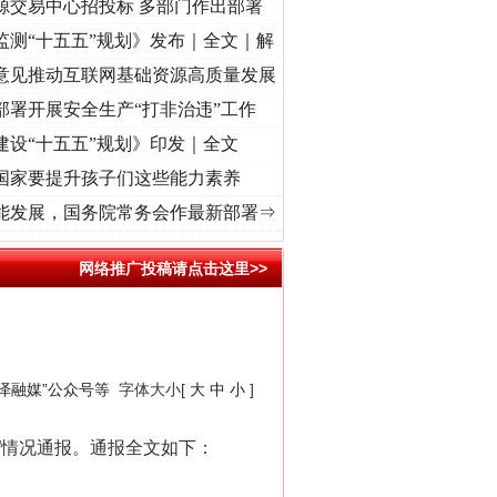
源交易中心招投标 多部门作出部署
监测“十五五”规划》发布｜全文｜解
意见推动互联网基础资源高质量发展
部署开展安全生产“打非治违”工作
建设“十五五”规划》印发｜全文
国家要提升孩子们这些能力素养
命 奋进复兴征程丨“转折之城”激荡..
·[视频]
牢记初心使命 奋进复兴征程丨红船起航处 潮
能发展，国务院常务会作最新部署⇒
网络推广投稿请点击这里>>
任泽融媒”公众号等
字体大小[
大
中
小
]
”情况通报。通报全文如下：