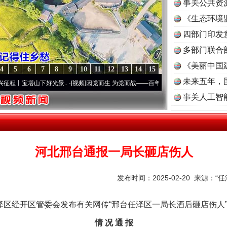
事关公共资
《生态环境
读
四部门印发
多部门联合
《美丽中国
4
5
6
7
8
9
10
11
12
13
14
15
未来五年，
山下好光景..
·[视频]
因党而生 为党而战——百年“纪”事⑧加强纪律..
·[视频]
牢记初心使
事关人工智
河北邢台通报一局长砸店伤人
发布时间：2025-02-20 来源：
“
区经开区管委会发布有关网传“邢台任泽区一局长酒后砸店伤人
情 况 通 报