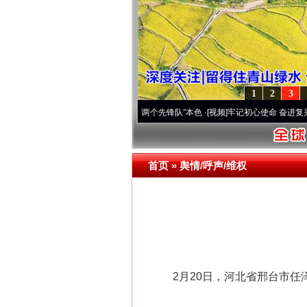
1
2
3
改变雪域高原..
·[视频]
永葆“两个先锋队”本色
·[视频]
牢记初心使命 奋进复兴征程丨宝塔
首页
»
舆情/呼声/维权
2月20日，河北省邢台市任泽