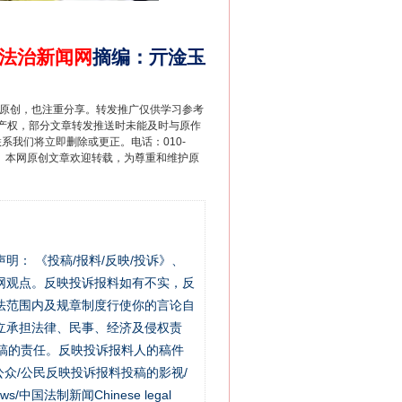
法治新闻网
摘编
：
亓淦玉
重原创，也注重分享。转发推广仅供学习参考
产权，部分文章转发推送时未能及时与原作
联系我们将立即删除或更正。电话：010-
2 1号。本网原创文章欢迎转载，为尊重和维护原
站严肃声明： 《投稿/报料/反映/投诉》、
网观点。反映投诉报料如有不实，反
法范围内及规章制度行使你的言论自
立承担法律、民事、经济及侵权责
稿的责任。反映投诉报料人的稿件
众/公民反映投诉报料投稿的影视/
s/中国法制新闻Chinese legal