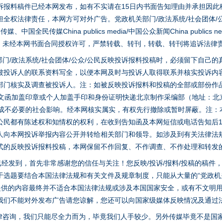
诉报料稿件已经本网发布，如有不实请在15日内书面告知理由并承担因此
全权法律责任，本网方可对外广告。党政机关部门/政法系统/社会团体/公
全民传媒China publics media/中国公众新闻China publics new
家版权。未经本网书面合同授权许可，严禁转载、转刊，转载、转刊将追诉法律
门/政法系统/社会团体/公众/公民反映投诉报料投稿时，必须留下自己
被投诉人的联系资料写全，以便本网及时与投诉人取得联系并核实投诉内
部门核实及调查被投诉人。注：如被反映投诉报料和投稿的全部或部份作
面文函加盖印章或个人加盖手印和身份证明快递北京制作采编部（地址：北
避免造成不必要的社会影响。经本网核实属实，有权先行撤除或暂时屏蔽。注
今年投资意愿榜揭晓
公民都有陈述权和知情权的权利，在收到告知函及本网短信或电话告知后1
人向本网投诉举报内容公开并转给相关部门和领导。如涉及到有关法律法
式的反映投诉报料投稿，本网保留不作回复、不作调查、不作处理和转发
稿已经发到，首先非常感谢您的信任与关注！您反映/投诉/报料/投稿的稿
选题要结合本国法律法规和有关文件及规章制度，只能从大量的“党政机关部
您提供的内容最终并不适合本国法律法规或涉及本国国家安全，或有不文明
我们不能对外发布广告请您谅解，您还可以向国家级媒体反映情况及通过
律咨询，我们只能尽全力而为，毕竟我们人手较少。另外传媒毕竟不是国