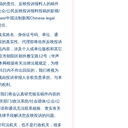
稿的责任。反映投诉报料人的稿件
众/公民反映投诉报料投稿的影视/
s/中国法制新闻Chinese legal
责任。
的真实姓名、身份证号码、单位、通
容的真实性。代理部将你所反映投诉
品内容，涉及个人或单位版权和其它
京市朝阳区朝外雅宝路12号（华声
：本网根据有关法律法规规定，为维
新中国诞生的见证
5日内不作出回应的，我们将视为
规由投诉举报人全权负责承担。与本
的权利。
件，我们将会认真研究核实稿件内容的
门/政法系统/社会团体/公众/公
用语和通讯无法联系核验、查实有关
法律手段解决您反映投诉的问题。
家司法机关，也不是行政机关，很多