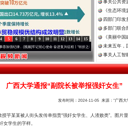
事关公共资
《生态环境
读
四部门印发
多部门联合
《美丽中国
4
5
6
7
8
9
10
11
12
13
14
15
未来五年，
..
·[视频]
牢记初心使命 奋进复兴征程丨“转折之城”激荡..
·[视频]
牢记初心使命 奋进复
事关人工智
广西大学通报“副院长被举报强奸女生”
发布时间：2024-11-05 来源：
“广西大
授芋某某被人街头发传单指责“强奸女学生、人渣败类”。图片
奸女学生的字样。