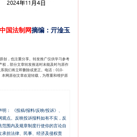
中国法制网
摘编
：
亓淦玉
“神药”背后的真相
重原创，也注重分享。转发推广仅供学习参考
产权，部分文章转发推送时未能及时与原作
联系我们将立即删除或更正。电话：010-
2 1号。本网原创文章欢迎转载，为尊重和维护原
站严肃声明： 《投稿/报料/反映/投诉》、
网观点。反映投诉报料如有不实，反
法范围内及规章制度行使你的言论自
法官巧妙执行解纠纷
立承担法律、民事、经济及侵权责