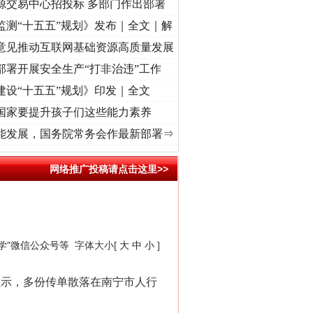
源交易中心招投标 多部门作出部署
监测“十五五”规划》发布｜全文｜解
意见推动互联网基础资源高质量发展
部署开展安全生产“打非治违”工作
建设“十五五”规划》印发｜全文
国家要提升孩子们这些能力素养
兴征程丨红船起航处 潮起..
·[视频]
一首歌的时间，读懂乐至的“诗与远方”
·[视频]
从《水
能发展，国务院常务会作最新部署⇒
网络推广投稿请点击这里>>
学”微信公众号等
字体大小[
大
中
小
]
显示，多份传单散落在南宁市人行