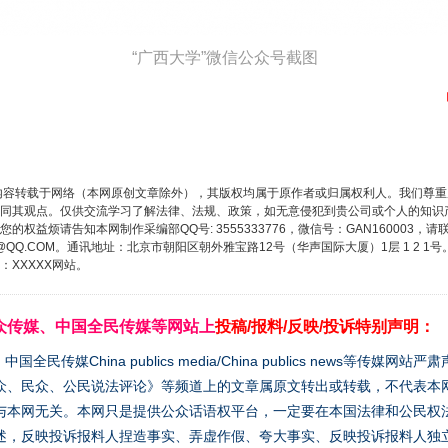
“广西大学”微信公众号截图
茶叶“炒上天”
内容转载于网络（本网原创文章除外），其版权均属于原作者或归属权利人。我们尊
同其观点。仅供交流学习了解法律、法规、政策，如无意侵犯到贵公司或个人的知识
权益烦请告知本网制作采编部QQ号: 3555333776，微信号：GAN160003，请
3776@QQ.COM。通讯地址：北京市朝阳区朝外雅宝路12号（华声国际大厦）1层 1 
XXXXX网站。
众传媒、中国全民传媒等网站上
投稿/报料/反映/投诉特别声明：
媒China publics media/China publics news等传媒网
众、民众、公民说法评论》等频道上的文章属原文转出或转载，不代表本
与本网无关。本网只是提供公众话语权平台，一定要在本国法律和公民权
谢谢有你温暖了四季
述，反映投诉报料人捏造事实、弄虚作假、夸大事实、反映投诉报料人独