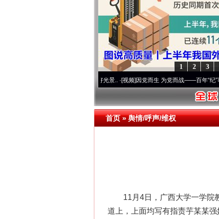
1
2
3
 奋进复兴征程丨宝塔山下好光景..
·[视频]
因党而生 为党而战——百年“纪”事⑧加强纪律
首页
»
舆情/呼声/维权
11月4日，广西大学一学院教
道上，上面均写有指责芋某某强