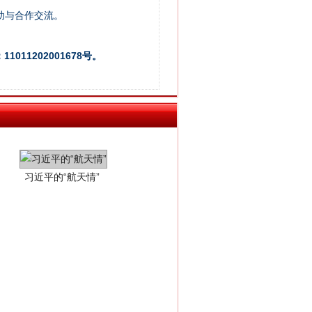
助与合作交流。
011202001678号。
习近平的“航天情”
重拳出击！专项整治午间酒驾