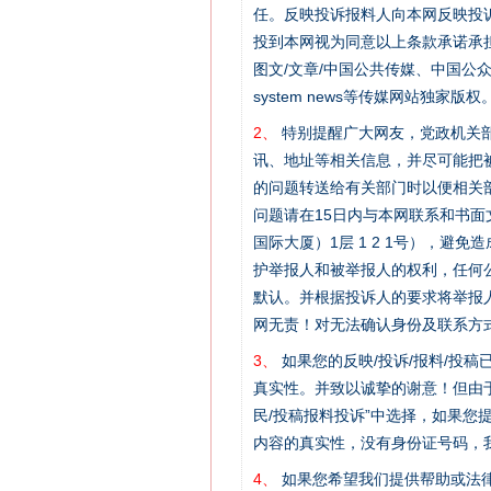
任。反映投诉报料人向本网反映投
投到本网视为同意以上条款承诺承担
图文/文章/中国公共传媒、中国公众传媒、中国
system news等传媒网站独
2、
特别提醒广大网友，党政机关部
讯、地址等相关信息，并尽可能把
的问题转送给有关部门时以便相关
问题请在15日内与本网联系和书
国际大厦）1层 1 2 1号），
护举报人和被举报人的权利，任何
在谋一域中谋全局
默认。并根据投诉人的要求将举报
网无责！对无法确认身份及联系方
3、
如果您的反映/投诉/报料/投
真实性。并致以诚挚的谢意！但由于
民/投稿报料投诉”中选择，如果
内容的真实性，没有身份证号码，
4、
如果您希望我们提供帮助或法