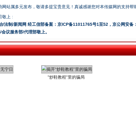
助网站属多元发布，敬请多提宝贵意见！真诚感谢您对本传媒网的支持帮
敬上 :
治/法制/新闻网 经工信部备案：京ICP备11011765号1至52，京公网安备：11
/会议服务部/代理部敬上。
"炒鞋教程"里的骗局
珠宝鉴定乱象