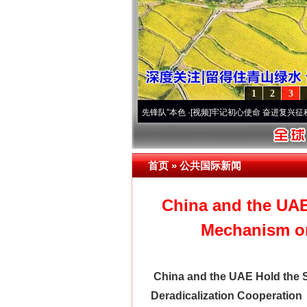
1
2
3
雪域高原..
·[视频]
永葆“两个先锋队”本色
·[视频]
牢记初心使命 奋进复兴征程丨宝塔山下
首页
»
公共国际新闻
China and the UAE
Mechanism on
China and the UAE Hold the 
Deradicalization Cooperation