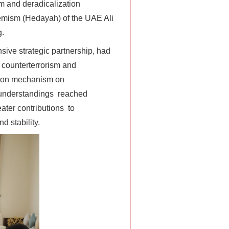
sm and deradicalization
remism (Hedayah) of the UAE Ali
g.
ve strategic partnership, had
 counterterrorism and
ation mechanism on
“神药”背后的真相
n understandings reached
ater contributions to
d stability.
法官巧妙执行解纠纷