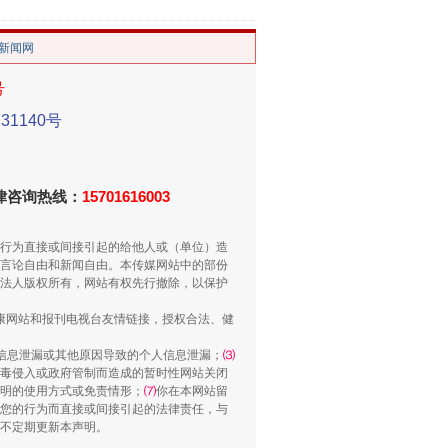
/新闻网
号
1140号
法律咨询热线：
15701616003
“谁都不怕”的他落马了
行为直接或间接引起的给他人或（单位）造
言论自由和新闻自由。本传媒网站中的部份
法人版权所有，网站有权先行撤除，以保护
健康网站和报刊电视台友情链接，授权合法、健
信息泄漏或其他原因导致的个人信息泄漏；
⑶
毒侵入或政府管制而造成的暂时性网站关闭
明的使用方式或免责情形；
⑺
你在本网站留
您的行为而直接或间接引起的法律责任，与
将不定期更新本声明。