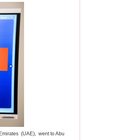
b Emirates (UAE), went to Abu