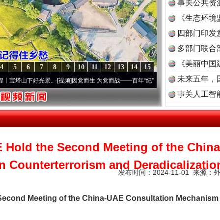
事关公共资
《生态环境
读
四部门印发
多部门联合
《美丽中国
4
5
6
7
8
9
10
11
12
13
14
15
未来五年，
好光景..
·[视频]
因党而生 为党而战——百年“纪”事⑧加强纪律..
·[视频]
牢记初心使命 
事关人工智
 Hold the Second Meeting of the Chin
 Counterterrorism and Deradicalizatio
发布时间：2024-11-01 来源：
Second Meeting of the China-UAE Consultation Mechanism 