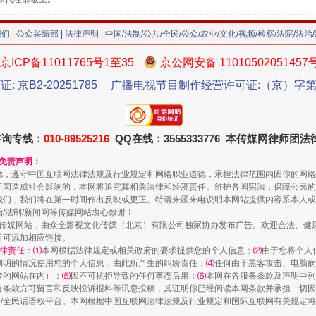
我们
|
公众采编部
|
法律声明
| 中国/法制/公共/全民/公众/农业/文化/视频/检察/法院/法治
京ICP备11011765号1至35
京公网安备 11010502051457
证: 京B2-20251785
广播电视节目制作经营许可证:（京）字第3
咨询专线：
010-89525216
QQ在线：3555333776 本传媒网律师团
和免责声明：
德，遵守中国互联网法律法规及行业规定和网络职业道德，承担法律范围内因你的网络
走近一线检察官
新闻造成社会影响的，本网将追究其相关法律和经济责任。维护各国宪法，保障公民的
我们，我们将在第一时间作出反映或更正。特请来函来电说明本网站提供内容系本人或
治/法制/新闻网等传媒网站衷心致谢！
新闻网等传媒网站，由众全影视文化传媒（北京）有限公司独家协办发布广告。欢迎合法、
并可添加相应链接。
律责任：⑴
本网根据法律规定或相关政府的要求提供您的个人信息；
⑵
由于您将个人
列明的情况使用您的个人信息，由此所产生的纠纷责任；
⑷
任何由于黑客攻击、电脑病
者的网站在内）；
⑸
因不可抗拒导致的任何事态后果；
⑹
本网在各服务条款及声明中列
有条款方可留言和反映投诉报料等讯息投稿，其证明你已经阅读本网条款并承担一切因
民众/全民话语权平台。本网根据中国互联网法律法规及行业规定和国际互联网有关规定