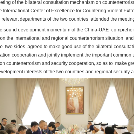
ting of the bilateral consultation mechanism on counterterrori
e International Center of Excellence for Countering Violent Ext
 relevant departments of the two countries attended the meetin
the sound development momentum of the China-UAE comprehensi
n the international and regional counterterrorism situation and
he two sides agreed to make good use of the bilateral consult
ization cooperation and jointly implement the important commo
茶叶“炒上天”
on counterterrorism and security cooperation, so as to make gre
velopment interests of the two countries and regional security an
谢谢有你温暖了四季