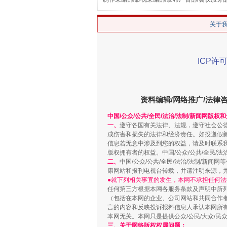
关于
ICP许可
资料编辑/网络推广/法律
中国/公众/公共/全民/法治/法制/新闻网版权
站台名比不上好声名
一、
遵守各国有关法律、法规，遵守社会公
成伤害和损失的法律和经济责任。如投递假
信息若无意中涉及到您的权益，请及时联系
版权拥有者的权益。中国/公众/公共/全民/法
二、
中国/公众/公共/全民/法治/法制/
康网站和报刊电视台转载，并请注明来源，
●就下列相关事宜的发生，本网不承担任何法
任何第三方根据本网各服务条款及声明中所
（包括在本网的企业、公司网站和共同合作
言的内容和反映投诉报料信息人承认本网所
本网无关。本网只是提供公众/公民/大众/
三、关于网络版权权属问题：