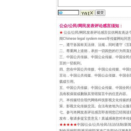
公众/公民/网民发表评论感言须知：
★
公众/公民/网民发表评论感言仅供网友表达个人看法
闻Chinese legal system new
揭批美国五大"原罪"
一、遵守各国有关法律、法规，同时遵守《
互
二、尊重网上道德，承担一切因您的行为而直
三、中国公共传媒、中国公众传媒、中国全民传媒China 
言的一切权利。
四、您在中国公共传媒、中国公众传媒、中国全民传媒Chin
言论，中国公共传媒、中国公众传媒、中国全民传媒China
载或引用。
五、中国公共传媒、中国公众传媒、中国全民传媒China 
员有权保留或删除其管辖留言中的任意内容。
六、本传媒结合现代网络科技影视文化传媒的新
策、影视文化传媒交流。合法有效地为公众服
七、参与本网发表评论感言即表明您已经阅读并
发布，敬请多提宝贵意见！真诚感谢您对本传
★★★★★
中国/公众/公共/全民/法治/法制/新闻
解纷+调解+退费，一次搞定
制作采编部/影视采编部/发布广告部/会议服务