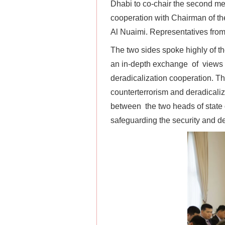
Dhabi to co-chair the second mee
cooperation with Chairman of th
Al Nuaimi. Representatives from
The two sides spoke highly of 
an in-depth exchange of views o
deradicalization cooperation. T
网上购药对药下症？
counterterrorism and deradical
between the two heads of state 
safeguarding the security and de
这是一记警钟！