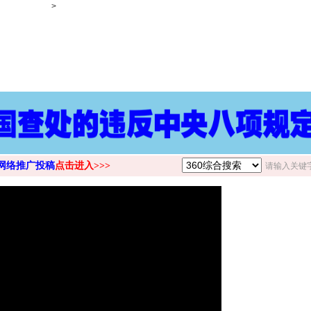
>
网络推广投稿
点击进入>>>