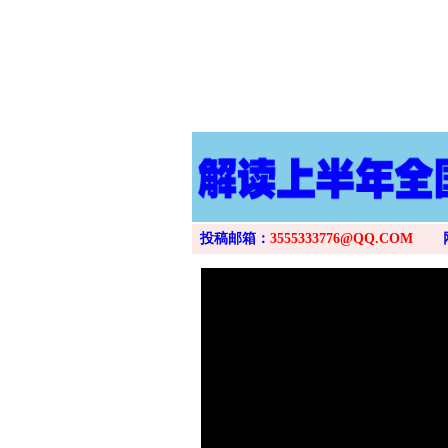
投稿邮箱：
3555333776@QQ.COM